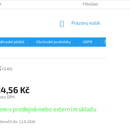
DPR
DOPRAVNÉ
ČASTÉ DOTAZY
SERVIS TISKÁREN
Přihlášení
MY J
NÁKUPNÍ
Prázdný košík
KOŠÍK
áhradní plnění
Obchodní podmínky
GDPR
Časté dotazy
k
CE402
24,56 Kč
 bez DPH
em v prodejně nebo externím skladu
oručit do:
12.8.2026