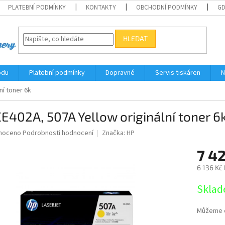
PLATEBNÍ PODMÍNKY
KONTAKTY
OBCHODNÍ PODMÍNKY
G
HLEDAT
odu
Platební podmínky
Dopravné
Servis tiskáren
N
ní toner 6k
E402A, 507A Yellow originální toner 6
né
noceno
Podrobnosti hodnocení
Značka:
HP
ní
7 4
u
6 136 Kč
Měrná
Sklad
cena:
ek.
Můžeme d