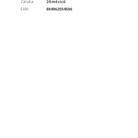
Záruka
:
24 měsíců
EAN
:
884962554586