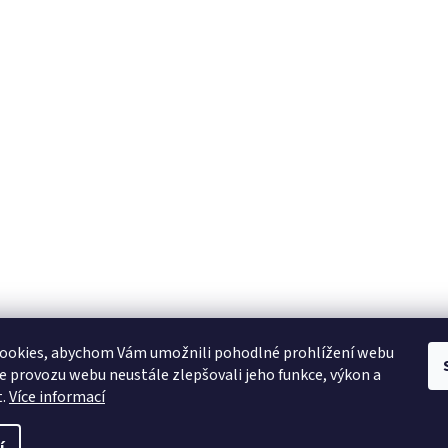
ookies, abychom Vám umožnili pohodlné prohlížení webu
ze provozu webu neustále zlepšovali jeho funkce, výkon a
t.
Více informací