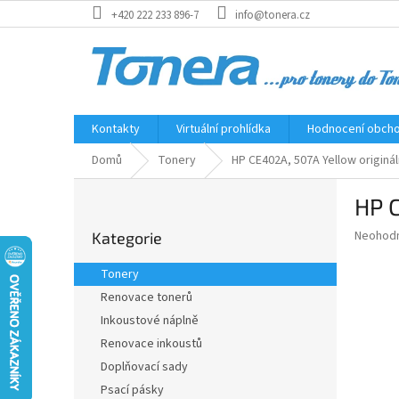
Přejít
+420 222 233 896-7
info@tonera.cz
na
obsah
Kontakty
Virtuální prohlídka
Hodnocení obch
Domů
Tonery
HP CE402A, 507A Yellow originál
P
HP C
o
Přeskočit
s
Průměr
Neohod
Kategorie
kategorie
t
hodnoce
r
produkt
Tonery
a
je
Renovace tonerů
0,0
n
z
Inkoustové náplně
n
5
í
Renovace inkoustů
hvězdič
p
Doplňovací sady
a
Psací pásky