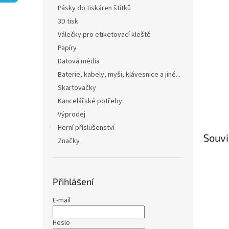
n
Pásky do tiskáren štítků
e
3D tisk
l
Válečky pro etiketovací kleště
Papíry
Datová média
Baterie, kabely, myši, klávesnice a jiné...
Skartovačky
Kancelářské potřeby
Výprodej
Herní příslušenství
Souvi
Značky
Přihlášení
E-mail
Heslo