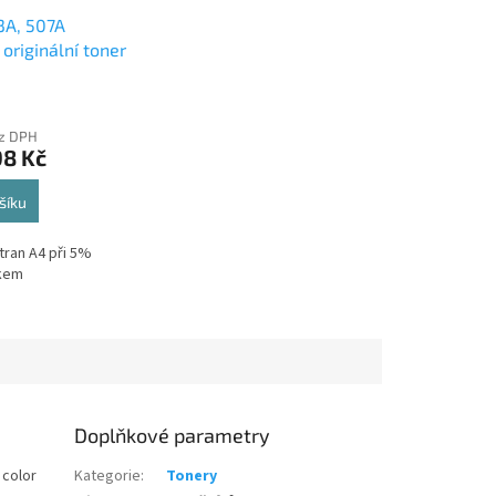
3A, 507A
originální toner
ez DPH
98 Kč
šíku
tran A4 při 5%
skem
Doplňkové parametry
 color
Kategorie
:
Tonery