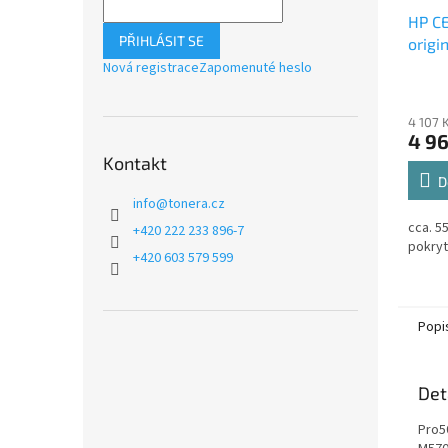
HP C
PŘIHLÁSIT SE
origi
Nová registrace
Zapomenuté heslo
4 107 
4 96
Kontakt
D
info
@
tonera.cz
cca. 5
+420 222 233 896-7
pokryt
+420 603 579 599
Popi
Det
Pro5