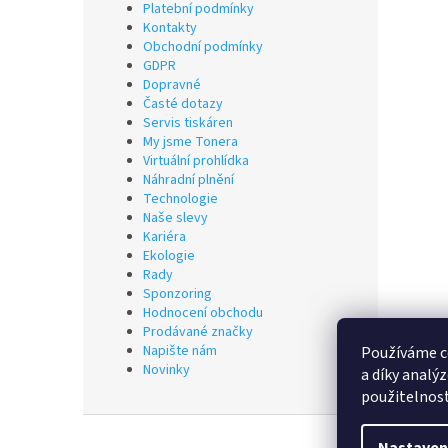
Platební podmínky
Kontakty
Obchodní podmínky
GDPR
Dopravné
Časté dotazy
Servis tiskáren
My jsme Tonera
Virtuální prohlídka
Náhradní plnění
Technologie
Naše slevy
Kariéra
Ekologie
Rady
Sponzoring
Hodnocení obchodu
Prodávané značky
Napište nám
Používáme c
Novinky
a díky analý
použitelnos
Z
á