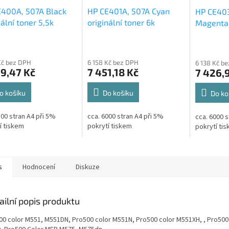
E400A, 507A Black
HP CE401A, 507A Cyan
HP CE40
nální toner 5,5k
originální toner 6k
Magenta 
6k
Kč bez DPH
6 158 Kč bez DPH
6 138 Kč b
9,47 Kč
7 451,18 Kč
7 426,
o košíku
Do košíku
Do ko
500 stran A4 při 5%
cca. 6000 stran A4 při 5%
cca. 6000 s
í tiskem
pokrytí tiskem
pokrytí ti
s
Hodnocení
Diskuze
ailní popis produktu
00 color M551, M551DN, Pro500 color M551N, Pro500 color M551XH, , Pro500