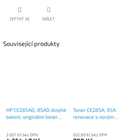
ZEPTAT SE
SDÍLET
Související produkty
HP CE285AD, 85AD dvojité
Toner CE285A, 85A
balení, originální toner
renovace s novým
2x1,6k
fotoválcem 1,6k
3 607 Kč bez DPH
652,89 Kč bez DPH