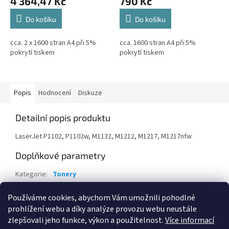
4 364,47 Kč
790 Kč
Do košíku
Do košíku
cca. 2 x 1600 stran A4 při 5%
cca. 1600 stran A4 při 5%
pokrytí tiskem
pokrytí tiskem
Popis
Hodnocení
Diskuze
Detailní popis produktu
LaserJet P1102, P1102w, M1132, M1212, M1217, M1217nfw
Doplňkové parametry
Kategorie
:
Tonery
Záruka
:
24 měsíců
Používáme cookies, abychom Vám umožnili pohodlné
EAN
:
887758522554
prohlížení webu a díky analýze provozu webu neustále
zlepšovali jeho funkce, výkon a použitelnost.
Více informací
Z