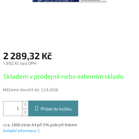
2 289,32 Kč
1 892 Kč bez DPH
Měrná
Skladem v prodejně nebo externím skladu
cena:
Můžeme doručit do:
12.8.2026
Přidat do košíku
cca. 1600 stran A4 při 5% pokrytí tiskem
Detailní informace