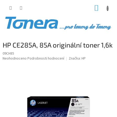
Přejít
NÁKUP
na
obsah
KOŠÍK
HP CE285A, 85A originální toner 1,6k
09CH85
Průměrné
Neohodnoceno
Podrobnosti hodnocení
Značka:
HP
hodnocení
produktu
je
0,0
z
5
hvězdiček.