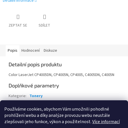
Detailní informace
ZEPTAT SE
SDÍLET
Popis
Hodnocení
Diskuze
Detailní popis produktu
Color LaserJet CP4005DN, CP4005N, CP4005, C4005DN, C4005N
Doplňkové parametry
Kategorie
:
Tonery
Záruka
:
24 měsíců
Používáme cookies, abychom Vám umožnili pohodlné
EAN
:
882780599901
prohlížení webu a díky analýze provozu webu neustále
zlepšovali jeho funkce, výkon a použitelnost.
Více informací
Z