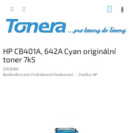
Přejít
NÁKUP
na
obsah
KOŠÍK
HP CB401A, 642A Cyan originální
toner 7k5
CHCB401
Průměrné
Neohodnoceno
Podrobnosti hodnocení
Značka:
HP
hodnocení
produktu
je
0,0
z
5
hvězdiček.