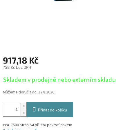
917,18 Kč
758 Kč bez DPH
Měrná
Skladem v prodejně nebo externím skladu
cena:
Můžeme doručit do:
12.8.2026
Přidat do košíku
cca. 7500 stran A4 při 5% pokrytí tiskem