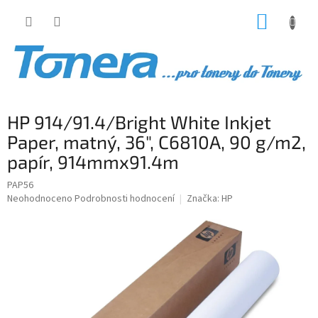
Přejít
NÁKUP
na
obsah
KOŠÍK
HP 914/91.4/Bright White Inkjet
Paper, matný, 36", C6810A, 90 g/m2,
papír, 914mmx91.4m
PAP56
Průměrné
Neohodnoceno
Podrobnosti hodnocení
Značka:
HP
hodnocení
produktu
je
0,0
z
5
hvězdiček.