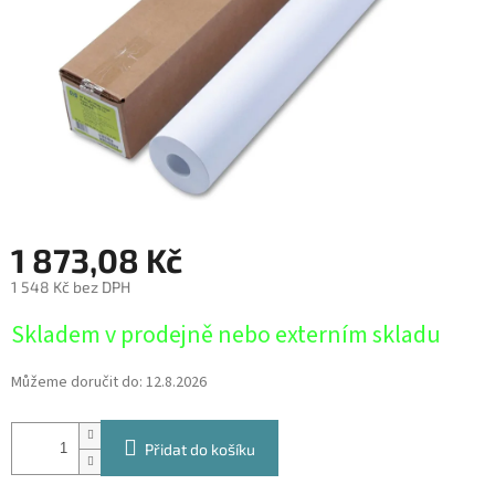
1 873,08 Kč
1 548 Kč bez DPH
Měrná
Skladem v prodejně nebo externím skladu
cena:
Můžeme doručit do:
12.8.2026
Přidat do košíku