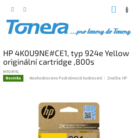
Přejít
NÁKUP
na
obsah
KOŠÍK
HP 4K0U9NE#CE1, typ 924e Yellow
originální cartridge ,800s
IH924YXL
Průměrné
Neohodnoceno
Podrobnosti hodnocení
Značka:
HP
Novinka
hodnocení
produktu
je
0,0
z
5
hvězdiček.