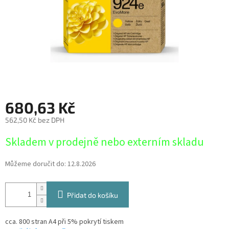
680,63 Kč
562,50 Kč bez DPH
Měrná
Skladem v prodejně nebo externím skladu
cena:
Můžeme doručit do:
12.8.2026
Přidat do košíku
cca. 800 stran A4 při 5% pokrytí tiskem