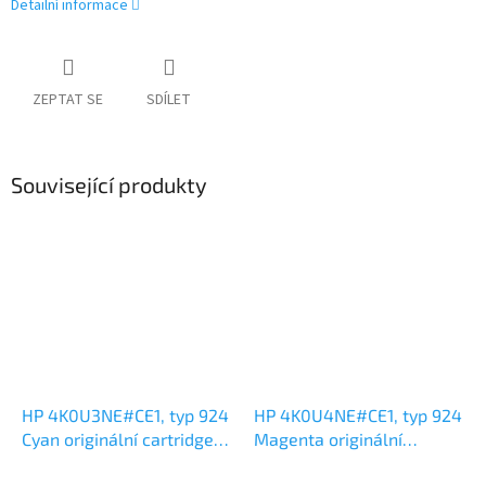
Detailní informace
ZEPTAT SE
SDÍLET
Související produkty
HP 4K0U3NE#CE1, typ 924
HP 4K0U4NE#CE1, typ 924
Cyan originální cartridge
Magenta originální
,400
cartridge ,400