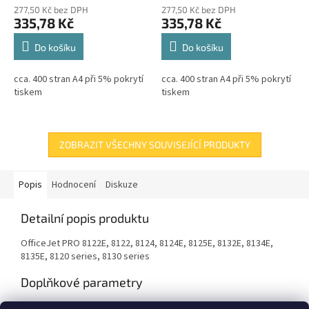
277,50 Kč bez DPH
277,50 Kč bez DPH
335,78 Kč
335,78 Kč
Do košíku
Do košíku
cca. 400 stran A4 při 5% pokrytí
cca. 400 stran A4 při 5% pokrytí
tiskem
tiskem
ZOBRAZIT VŠECHNY SOUVISEJÍCÍ PRODUKTY
Popis
Hodnocení
Diskuze
Detailní popis produktu
OfficeJet PRO 8122E, 8122, 8124, 8124E, 8125E, 8132E, 8134E,
8135E, 8120 series, 8130 series
Doplňkové parametry
Kategorie
:
Inkoustové náplně