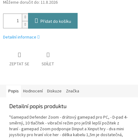
Můžeme doručit do:
11.8.2026
Přidat do košíku
Detailní informace
ZEPTAT SE
SDÍLET
Popis
Hodnocení
Diskuze
Značka
Detailní popis produktu
"Gamepad Defender Zoom - drátový gamepad pro PC, - D-pad 4-
směrný, 10 tlačítek - vibrační režim pro ještě lepší požitek z
hraní - gamepad Zoom podporuje Dinput a Xinput hry - dva mini
joysticky pro hraní více her - délka kabelu 1,5m je dostatečná,