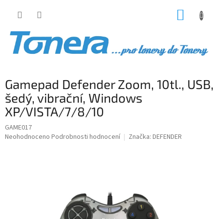
Přejít
NÁKUP
na
obsah
KOŠÍK
Gamepad Defender Zoom, 10tl., USB,
šedý, vibrační, Windows
XP/VISTA/7/8/10
GAME017
Průměrné
Neohodnoceno
Podrobnosti hodnocení
Značka:
DEFENDER
hodnocení
produktu
je
0,0
z
5
hvězdiček.