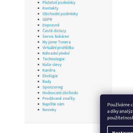
Platební podmínky
Kontakty
Obchodní podmínky
GDPR
Dopravné
Časté dotazy
Servis tiskáren
My jsme Tonera
Virtuální prohlídka
Náhradní plnění
Technologie
Naše slevy
Kariéra
Ekologie
Rady
Sponzoring
Hodnocení obchodu
Prodávané značky
Napište nám
Používáme c
Novinky
a díky analý
použitelnos
Z
á