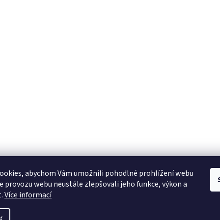
ookies, abychom Vám umožnili pohodlné prohlížení webu
ze provozu webu neustále zlepšovali jeho funkce, výkon a
t.
Více informací