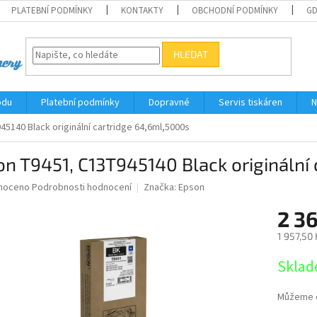
PLATEBNÍ PODMÍNKY
KONTAKTY
OBCHODNÍ PODMÍNKY
G
HLEDAT
odu
Platební podmínky
Dopravné
Servis tiskáren
N
5140 Black originální cartridge 64,6ml,5000s
n T9451, C13T945140 Black originální
né
noceno
Podrobnosti hodnocení
Značka:
Epson
ní
2 3
u
1 957,50
Měrná
Sklad
cena:
ek.
Můžeme d