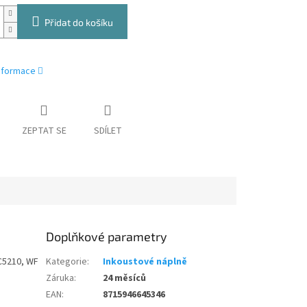
Přidat do košíku
informace
ZEPTAT SE
SDÍLET
Doplňkové parametry
C5210, WF
Kategorie
:
Inkoustové náplně
Záruka
:
24 měsíců
EAN
:
8715946645346