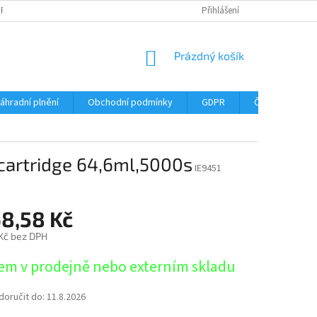
DPR
DOPRAVNÉ
ČASTÉ DOTAZY
SERVIS TISKÁREN
Přihlášení
MY J
NÁKUPNÍ
Prázdný košík
KOŠÍK
áhradní plnění
Obchodní podmínky
GDPR
Časté dotazy
 cartridge 64,6ml,5000s
IE9451
68,58 Kč
 Kč bez DPH
em v prodejně nebo externím skladu
oručit do:
11.8.2026