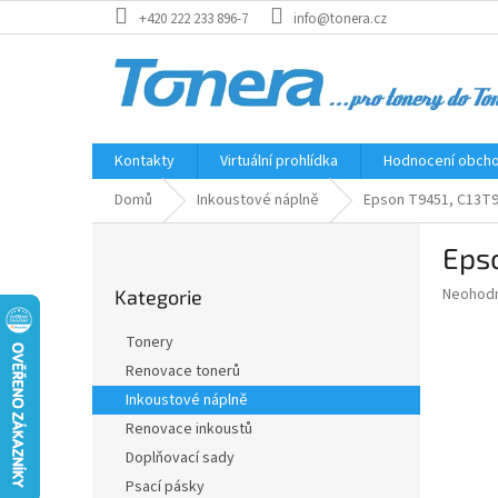
Přejít
+420 222 233 896-7
info@tonera.cz
na
obsah
Kontakty
Virtuální prohlídka
Hodnocení obch
Domů
Inkoustové náplně
Epson T9451, C13T94
P
Epso
o
Přeskočit
s
Průměr
Neohod
Kategorie
kategorie
t
hodnoce
r
produkt
Tonery
a
je
Renovace tonerů
0,0
n
z
Inkoustové náplně
n
5
í
Renovace inkoustů
hvězdič
p
Doplňovací sady
a
Psací pásky