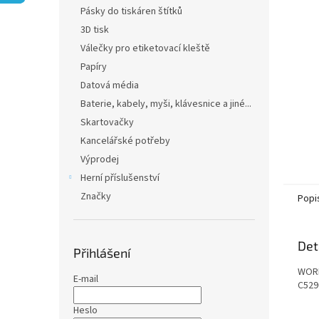
n
Pásky do tiskáren štítků
e
3D tisk
l
Válečky pro etiketovací kleště
Papíry
Datová média
Baterie, kabely, myši, klávesnice a jiné...
Skartovačky
Kancelářské potřeby
Výprodej
Herní příslušenství
Značky
Popi
Det
Přihlášení
WORK
E-mail
C529
Heslo