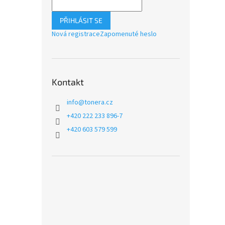
PŘIHLÁSIT SE
Nová registrace
Zapomenuté heslo
Kontakt
info
@
tonera.cz
+420 222 233 896-7
+420 603 579 599