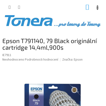
Přejít
NÁKUP
na
obsah
KOŠÍK
Epson T791140, 79 Black originální
cartridge 14,4ml,900s
IE7911
Průměrné
Neohodnoceno
Podrobnosti hodnocení
Značka:
Epson
hodnocení
produktu
je
0,0
z
5
hvězdiček.