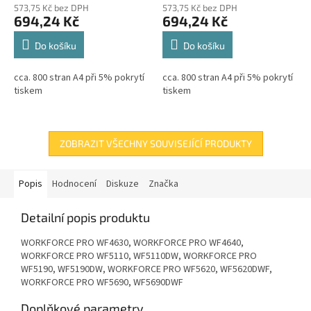
573,75 Kč bez DPH
573,75 Kč bez DPH
694,24 Kč
694,24 Kč
Do košíku
Do košíku
cca. 800 stran A4 při 5% pokrytí
cca. 800 stran A4 při 5% pokrytí
tiskem
tiskem
ZOBRAZIT VŠECHNY SOUVISEJÍCÍ PRODUKTY
Popis
Hodnocení
Diskuze
Značka
Detailní popis produktu
WORKFORCE PRO WF4630, WORKFORCE PRO WF4640,
WORKFORCE PRO WF5110, WF5110DW, WORKFORCE PRO
WF5190, WF5190DW, WORKFORCE PRO WF5620, WF5620DWF,
WORKFORCE PRO WF5690, WF5690DWF
Doplňkové parametry