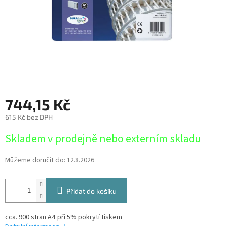
744,15 Kč
615 Kč bez DPH
Měrná
Skladem v prodejně nebo externím skladu
cena:
Můžeme doručit do:
12.8.2026
Přidat do košíku
cca. 900 stran A4 při 5% pokrytí tiskem