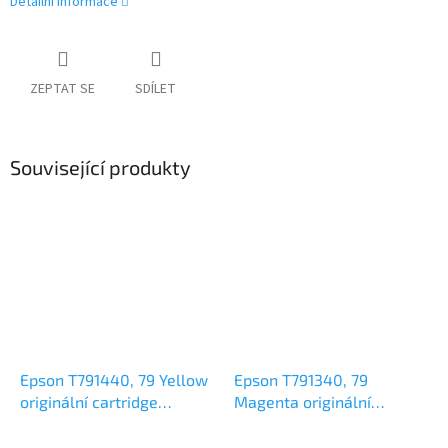
Detailní informace
ZEPTAT SE
SDÍLET
Související produkty
Epson T791440, 79 Yellow
Epson T791340, 79
originální cartridge
Magenta originální
6,5ml,800s
cartridge 6,5ml,800s