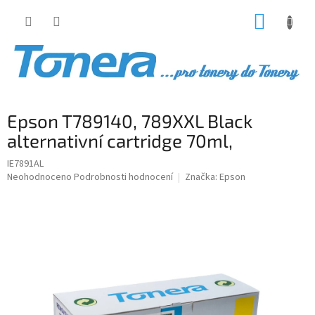
Přejít
NÁKUP
na
obsah
KOŠÍK
Epson T789140, 789XXL Black
alternativní cartridge 70ml,
IE7891AL
Průměrné
Neohodnoceno
Podrobnosti hodnocení
Značka:
Epson
hodnocení
produktu
je
0,0
z
5
hvězdiček.