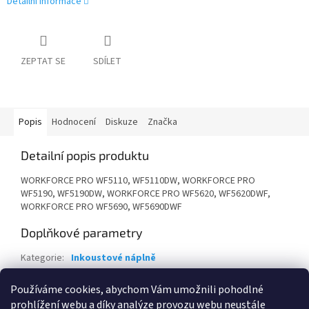
Detailní informace
ZEPTAT SE
SDÍLET
Popis
Hodnocení
Diskuze
Značka
Detailní popis produktu
WORKFORCE PRO WF5110, WF5110DW, WORKFORCE PRO
WF5190, WF5190DW, WORKFORCE PRO WF5620, WF5620DWF,
WORKFORCE PRO WF5690, WF5690DWF
Doplňkové parametry
Kategorie
:
Inkoustové náplně
Záruka
:
24 měsíců
Používáme cookies, abychom Vám umožnili pohodlné
EAN
:
6935482050257
prohlížení webu a díky analýze provozu webu neustále