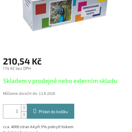
210,54 Kč
174 Kč bez DPH
Měrná
Skladem v prodejně nebo externím skladu
cena:
Můžeme doručit do:
12.8.2026
Přidat do košíku
cca. 4000 stran A4 při 5% pokrytí tiskem