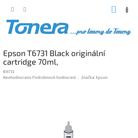
Přejít
NÁKUP
na
obsah
KOŠÍK
Epson T6731 Black originální
cartridge 70ml,
IE6731
Průměrné
Neohodnoceno
Podrobnosti hodnocení
Značka:
Epson
hodnocení
produktu
je
0,0
z
5
hvězdiček.