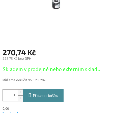
270,74 Kč
223,75 Kč bez DPH
Měrná
Skladem v prodejně nebo externím skladu
cena:
Můžeme doručit do:
12.8.2026
Přidat do košíku
0,00