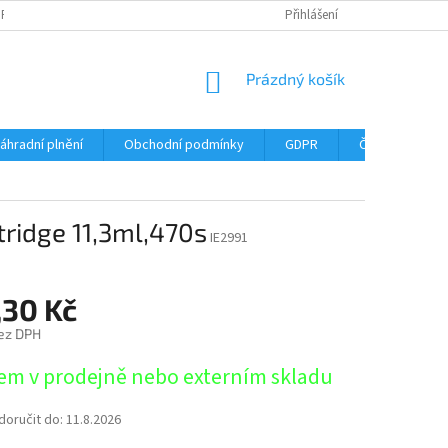
DPR
DOPRAVNÉ
ČASTÉ DOTAZY
SERVIS TISKÁREN
Přihlášení
MY J
NÁKUPNÍ
Prázdný košík
KOŠÍK
áhradní plnění
Obchodní podmínky
GDPR
Časté dotazy
tridge 11,3ml,470s
IE2991
,30 Kč
ez DPH
em v prodejně nebo externím skladu
oručit do:
11.8.2026