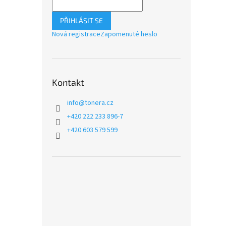
PŘIHLÁSIT SE
Nová registrace
Zapomenuté heslo
Kontakt
info
@
tonera.cz
+420 222 233 896-7
+420 603 579 599