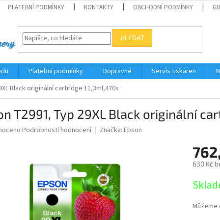
PLATEBNÍ PODMÍNKY
KONTAKTY
OBCHODNÍ PODMÍNKY
G
HLEDAT
odu
Platební podmínky
Dopravné
Servis tiskáren
N
L Black originální cartridge 11,3ml,470s
n T2991, Typ 29XL Black originální car
né
noceno
Podrobnosti hodnocení
Značka:
Epson
ní
762
u
630 Kč b
Měrná
Sklad
cena:
ek.
Můžeme d