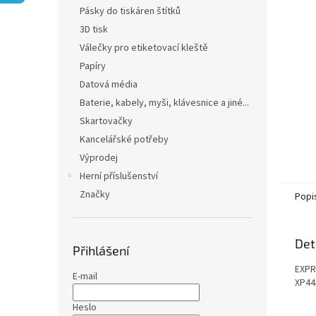
n
Pásky do tiskáren štítků
e
3D tisk
l
Válečky pro etiketovací kleště
Papíry
Datová média
Baterie, kabely, myši, klávesnice a jiné...
Skartovačky
Kancelářské potřeby
Výprodej
Herní příslušenství
Značky
Popi
Det
Přihlášení
EXPR
E-mail
XP44
Heslo