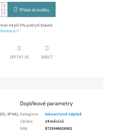
Přidat do košíku
stran A4 při 5% pokrytí tiskem
informace
ZEPTAT SE
SDÍLET
Doplňkové parametry
435, XP442,
Kategorie
:
Inkoustové náplně
Záruka
:
24 měsíců
EAN
:
8715946626062