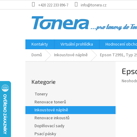
Přejít
+420 222 233 896-7
info@tonera.cz
na
obsah
Kontakty
Virtuální prohlídka
Hodnocení obch
Domů
Inkoustové náplně
Epson T2991, Typ 29X
P
Epso
o
Přeskočit
s
Průměr
Neohod
Kategorie
kategorie
t
hodnoce
r
produkt
Tonery
a
je
Renovace tonerů
0,0
n
z
Inkoustové náplně
n
5
í
Renovace inkoustů
hvězdič
p
Doplňovací sady
a
Psací pásky