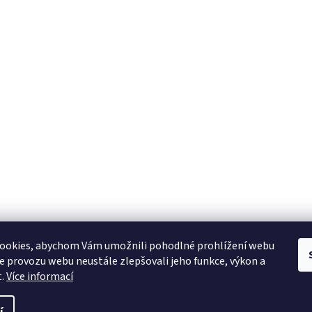
ookies, abychom Vám umožnili pohodlné prohlížení webu
ze provozu webu neustále zlepšovali jeho funkce, výkon a
t.
Více informací