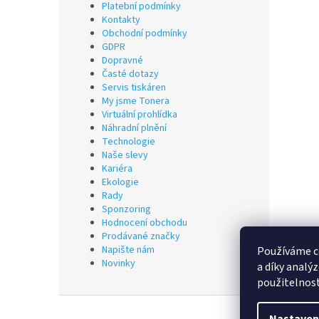
Platební podmínky
Kontakty
Obchodní podmínky
GDPR
Dopravné
Časté dotazy
Servis tiskáren
My jsme Tonera
Virtuální prohlídka
Náhradní plnění
Technologie
Naše slevy
Kariéra
Ekologie
Rady
Sponzoring
Hodnocení obchodu
Prodávané značky
Napište nám
Používáme c
Novinky
a díky analý
použitelnos
Z
á