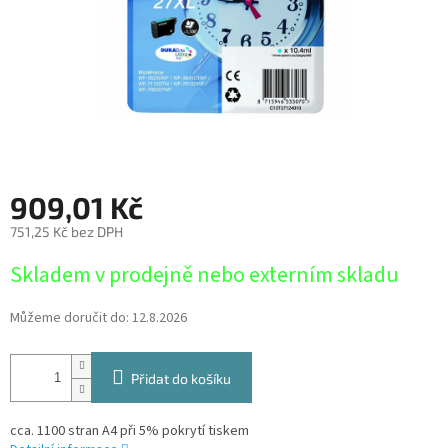
909,01 Kč
751,25 Kč bez DPH
Měrná
Skladem v prodejně nebo externím skladu
cena:
Můžeme doručit do:
12.8.2026
Přidat do košíku
cca. 1100 stran A4 při 5% pokrytí tiskem