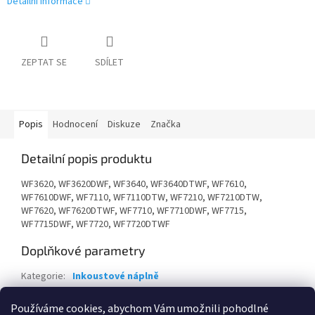
Detailní informace
ZEPTAT SE
SDÍLET
Popis
Hodnocení
Diskuze
Značka
Detailní popis produktu
WF3620, WF3620DWF, WF3640, WF3640DTWF, WF7610,
WF7610DWF, WF7110, WF7110DTW, WF7210, WF7210DTW,
WF7620, WF7620DTWF, WF7710, WF7710DWF, WF7715,
WF7715DWF, WF7720, WF7720DTWF
Doplňkové parametry
Kategorie
:
Inkoustové náplně
Záruka
:
24 měsíců
Používáme cookies, abychom Vám umožnili pohodlné
EAN
:
8715946625867