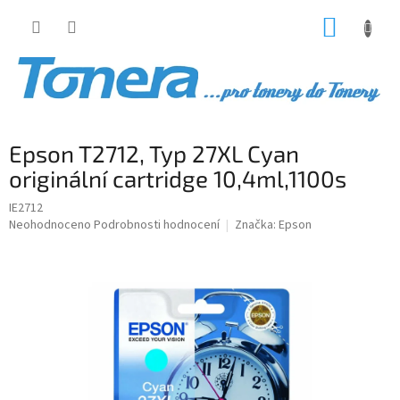
Přejít
NÁKUP
na
obsah
KOŠÍK
Epson T2712, Typ 27XL Cyan
originální cartridge 10,4ml,1100s
IE2712
Průměrné
Neohodnoceno
Podrobnosti hodnocení
Značka:
Epson
hodnocení
produktu
je
0,0
z
5
hvězdiček.