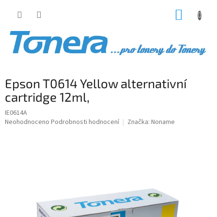
Přejít
NÁKUP
na
obsah
KOŠÍK
Epson T0614 Yellow alternativní
cartridge 12ml,
IE0614A
Průměrné
Neohodnoceno
Podrobnosti hodnocení
Značka:
Noname
hodnocení
produktu
je
0,0
z
5
hvězdiček.