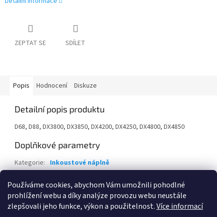
Detailní informace
ZEPTAT SE
SDÍLET
Popis
Hodnocení
Diskuze
Detailní popis produktu
D68, D88, DX3800, DX3850, DX4200, DX4250, DX4800, DX4850
Doplňkové parametry
Kategorie
:
Inkoustové náplně
Záruka
:
24 měsíců
Používáme cookies, abychom Vám umožnili pohodlné
EAN
:
6935482010985
prohlížení webu a díky analýze provozu webu neustále
zlepšovali jeho funkce, výkon a použitelnost.
Více informací
Z