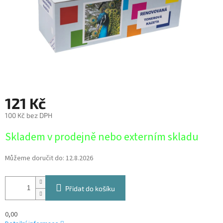
121 Kč
100 Kč bez DPH
Měrná
Skladem v prodejně nebo externím skladu
cena:
Můžeme doručit do:
12.8.2026
Přidat do košíku
0,00