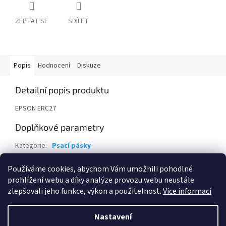
ZEPTAT SE
SDÍLET
Popis
Hodnocení
Diskuze
Detailní popis produktu
EPSON ERC27
Doplňkové parametry
Kategorie
:
Psací pásky
Záruka
:
24 měsíců
Používáme cookies, abychom Vám umožnili pohodlné
EAN
:
4892120000000
prohlížení webu a díky analýze provozu webu neustále
zlepšovali jeho funkce, výkon a použitelnost.
Více informací
Z
á
Nastavení
Vytvořil Shoptet
p