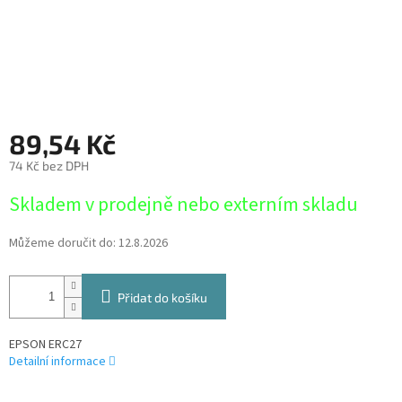
89,54 Kč
74 Kč bez DPH
Měrná
Skladem v prodejně nebo externím skladu
cena:
Můžeme doručit do:
12.8.2026
Přidat do košíku
EPSON ERC27
Detailní informace