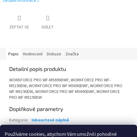
Detailní informace
ZEPTAT SE
SDÍLET
Popis
Hodnocení
Diskuze
Značka
Detailní popis produktu
WORKFORCE PRO WF-M5690DWF, WORKFORCE PRO WF-
M5190DW, WORKFORCE PRO WF M5690DWF, WORKFORCE PRO
WF M5190DW, WORKFORCE PRO WF M5690DWF, WORKFORCE
PRO WF M5190DW
Doplňkové parametry
Kategorie
:
Inkoustové náplně
Záruka
:
24 měsíců
Používáme cookies, abychom Vám umožnili pohodlné
EAN
:
8715946544977