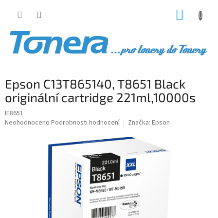
Přejít
NÁKUP
na
obsah
KOŠÍK
Epson C13T865140, T8651 Black
originální cartridge 221ml,10000s
IE8651
Průměrné
Neohodnoceno
Podrobnosti hodnocení
Značka:
Epson
hodnocení
produktu
je
0,0
z
5
hvězdiček.