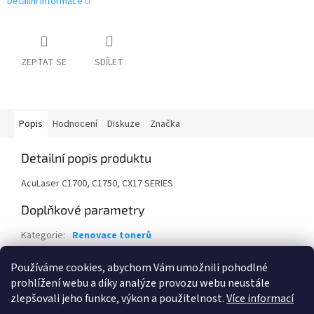
Detailní informace
ZEPTAT SE
SDÍLET
Popis
Hodnocení
Diskuze
Značka
Detailní popis produktu
AcuLaser C1700, C1750, CX17 SERIES
Doplňkové parametry
Kategorie
:
Renovace tonerů
Záruka
:
24 měsíců
Používáme cookies, abychom Vám umožnili pohodlné
EAN
:
1000000013238
prohlížení webu a díky analýze provozu webu neustále
zlepšovali jeho funkce, výkon a použitelnost.
Více informací
Z