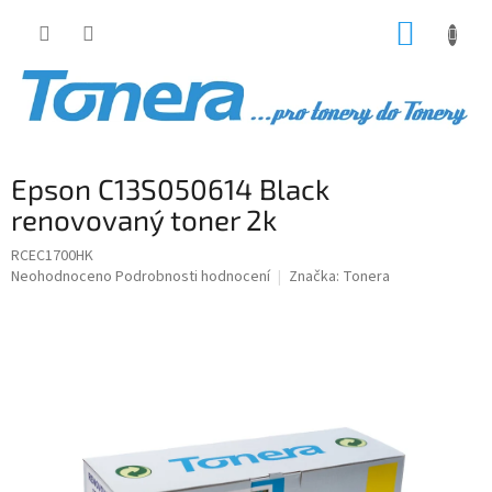
Přejít
NÁKUP
na
obsah
KOŠÍK
Epson C13S050614 Black
renovovaný toner 2k
RCEC1700HK
Průměrné
Neohodnoceno
Podrobnosti hodnocení
Značka:
Tonera
hodnocení
produktu
je
0,0
z
5
hvězdiček.