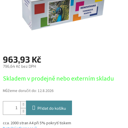
963,93 Kč
796,64 Kč bez DPH
Měrná
Skladem v prodejně nebo externím skladu
cena:
Můžeme doručit do:
12.8.2026
Přidat do košíku
cca. 2000 stran A4 při 5% pokrytí tiskem