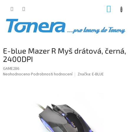
Přejít
NÁKUP
na
obsah
KOŠÍK
E-blue Mazer R Myš drátová, černá,
2400DPI
GAME286
Průměrné
Neohodnoceno
Podrobnosti hodnocení
Značka:
E-BLUE
hodnocení
produktu
je
0,0
z
5
hvězdiček.