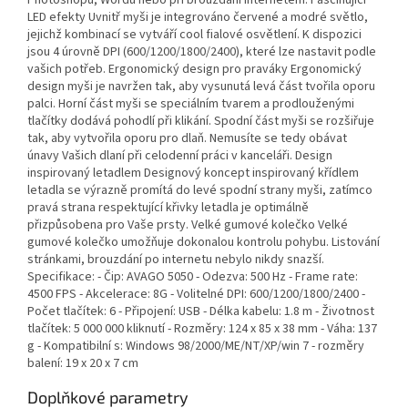
LED efekty Uvnitř myši je integrováno červené a modré světlo,
jejichž kombinací se vytváří cool fialové osvětlení. K dispozici
jsou 4 úrovně DPI (600/1200/1800/2400), které lze nastavit podle
vašich potřeb. Ergonomický design pro praváky Ergonomický
design myši je navržen tak, aby vysunutá levá část tvořila oporu
palci. Horní část myši se speciálním tvarem a prodlouženými
tlačítky dodává pohodlí při klikání. Spodní část myši se rozšiřuje
tak, aby vytvořila oporu pro dlaň. Nemusíte se tedy obávat
únavy Vašich dlaní při celodenní práci v kanceláři. Design
inspirovaný letadlem Designový koncept inspirovaný křídlem
letadla se výrazně promítá do levé spodní strany myši, zatímco
pravá strana respektující křivky letadla je optimálně
přizpůsobena pro Vaše prsty. Velké gumové kolečko Velké
gumové kolečko umožňuje dokonalou kontrolu pohybu. Listování
stránkami, brouzdání po internetu nebylo nikdy snazší.
Specifikace: - Čip: AVAGO 5050 - Odezva: 500 Hz - Frame rate:
4500 FPS - Akcelerace: 8G - Volitelné DPI: 600/1200/1800/2400 -
Počet tlačítek: 6 - Připojení: USB - Délka kabelu: 1.8 m - Životnost
tlačítek: 5 000 000 kliknutí - Rozměry: 124 x 85 x 38 mm - Váha: 137
g - Kompatibilní s: Windows 98/2000/ME/NT/XP/win 7 - rozměry
balení: 19 x 20 x 7 cm
Doplňkové parametry