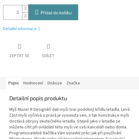
Přidat do košíku
Detailní informace
ZEPTAT SE
SDÍLET
Popis
Hodnocení
Diskuze
Značka
Detailní popis produktu
Myš Mazer R Designéři dali myši tvar podobný křídlu letadla. Levá
část myši vyčnívá a pravá je vysunuta ven, a tak konstrukce myši
dostává obrysy skutečného letadla. Stejně jako v letadle se
můžete cítit při ovládání této myši ve vaši kanceláři nebo doma.
Programovatelné tlačítka Vám usnadní práci jak při používání
Photoshopu, Wordu nebo při brouzdání internetem. Fascinující