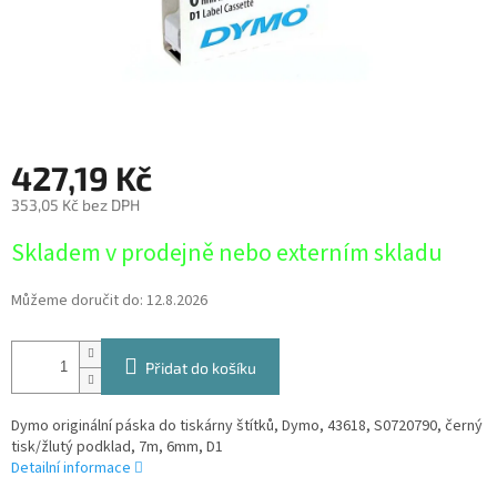
427,19 Kč
353,05 Kč bez DPH
Měrná
Skladem v prodejně nebo externím skladu
cena:
Můžeme doručit do:
12.8.2026
Přidat do košíku
Dymo originální páska do tiskárny štítků, Dymo, 43618, S0720790, černý
tisk/žlutý podklad, 7m, 6mm, D1
Detailní informace