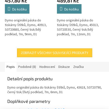
457,80 Kč
489,81 Kč
Do košíku
Do košíku
Dymo originální páska do
Dymo originální páska do
tiskárny štítků, Dymo, 40913,
tiskárny štítků, Dymo, 45013,
S0720680, černý tisk/bílý
S0720530, černý tisk/bílý
podklad, 7m, 9mm, D1
podklad, 7m, 12mm, D1
ZOBRAZIT VŠECHNY SOUVISEJÍCÍ PRODUKTY
Popis
Podobné (8)
Hodnocení
Diskuze
Značka
Detailní popis produktu
Dymo originální páska do tiskárny štítků, Dymo, 43618, S0720790,
černý tisk/žlutý podklad, 7m, 6mm, D1
Doplňkové parametry