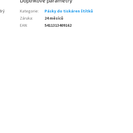
Doplňkové parametry
drý
Kategorie
:
Pásky do tiskáren štítků
Záruka
:
24 měsíců
EAN
:
5411313409162