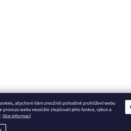
ookies, abychom Vám umožnili pohodlné prohlížení webu
ze provozu webu neustále zlepšovali jeho funkce, výkon a
t.
Více informací