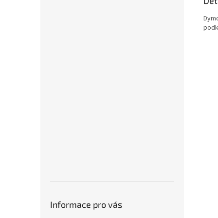
Det
Dymo
podk
Informace pro vás