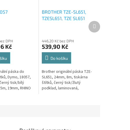
057
BROTHER TZE-SL651,
TZESL651, TZE SL651
Další
produkt
bez DPH
446,20 Kč bez DPH
06 Kč
539,90 Kč
šíku
Do košíku
nální páska do
Brother originální páska TZE-
ítků, Dymo, 18057,
SL651, 24mm, 8m, tiskárna
erný tisk/bílý
štítků, černý tisk/žlutý
,5m, 19mm, RHINO
podklad, laminovaná,
šťovací bužírka
samolaminovací