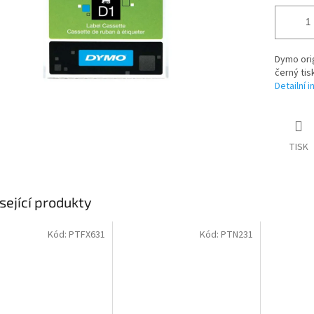
Dymo orig
černý ti
Detailní 
TISK
sející produkty
Kód:
PTFX631
Kód:
PTN231