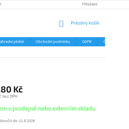
DPR
DOPRAVNÉ
ČASTÉ DOTAZY
SERVIS TISKÁREN
Přihlášení
MY J
NÁKUPNÍ
Prázdný košík
KOŠÍK
áhradní plnění
Obchodní podmínky
GDPR
Časté dotazy
,80 Kč
č bez DPH
em v prodejně nebo externím skladu
oručit do:
11.8.2026