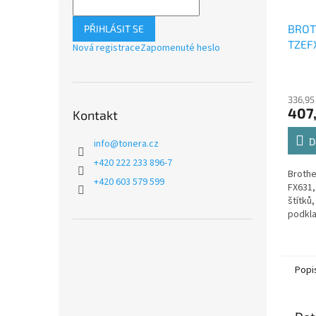
BROT
PŘIHLÁSIT SE
TZEFX
Nová registrace
Zapomenuté heslo
336,95
407,
Kontakt
D
info
@
tonera.cz
+420 222 233 896-7
Brothe
+420 603 579 599
FX631,
štítků,
podkla
Popi