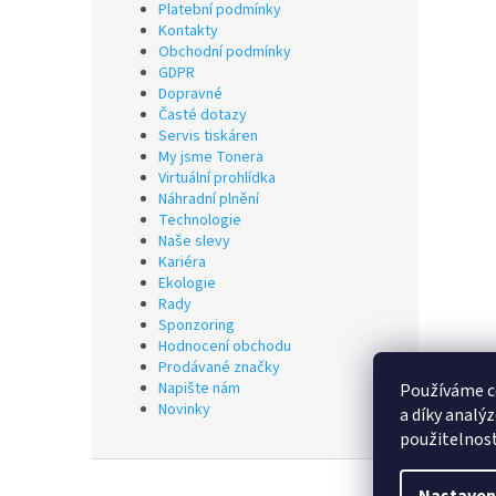
Platební podmínky
Kontakty
Obchodní podmínky
GDPR
Dopravné
Časté dotazy
Servis tiskáren
My jsme Tonera
Virtuální prohlídka
Náhradní plnění
Technologie
Naše slevy
Kariéra
Ekologie
Rady
Sponzoring
Hodnocení obchodu
Prodávané značky
Napište nám
Používáme c
Novinky
a díky analý
použitelnos
Z
á