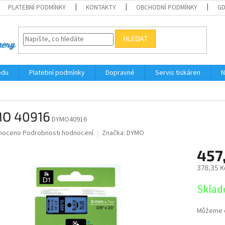
PLATEBNÍ PODMÍNKY
KONTAKTY
OBCHODNÍ PODMÍNKY
G
HLEDAT
odu
Platební podmínky
Dopravné
Servis tiskáren
N
O 40916
DYMO40916
né
noceno
Podrobnosti hodnocení
Značka:
DYMO
ní
457
u
378,35 K
Měrná
Sklad
cena:
ek.
Můžeme d