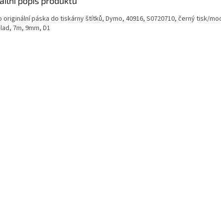
ailní popis produktu
 originální páska do tiskárny štítků, Dymo, 40916, S0720710, černý tisk/mo
lad, 7m, 9mm, D1