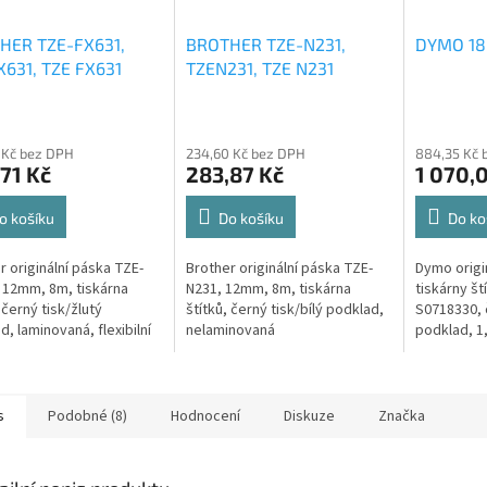
HER TZE-FX631,
BROTHER TZE-N231,
DYMO 18
631, TZE FX631
TZEN231, TZE N231
 Kč bez DPH
234,60 Kč bez DPH
884,35 Kč 
71 Kč
283,87 Kč
1 070,
o košíku
Do košíku
Do ko
r originální páska TZE-
Brother originální páska TZE-
Dymo origi
 12mm, 8m, tiskárna
N231, 12mm, 8m, tiskárna
tiskárny št
 černý tisk/žlutý
štítků, černý tisk/bílý podklad,
S0718330, č
d, laminovaná, flexibilní
nelaminovaná
podklad, 1
plochá smr
s
Podobné (8)
Hodnocení
Diskuze
Značka