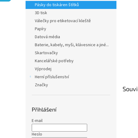
n
Pásky do tiskáren štítků
e
3D tisk
l
Válečky pro etiketovací kleště
Papíry
Datová média
Baterie, kabely, myši, klávesnice a jiné...
Skartovačky
Kancelářské potřeby
Výprodej
Herní příslušenství
Značky
Souvi
Přihlášení
E-mail
Heslo