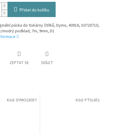
Přidat do košíku
inální páska do tiskárny štítků, Dymo, 40916, S0720710,
sk/modrý podklad, 7m, 9mm, D1
informace
ZEPTAT SE
SDÍLET
Kód:
DYMO18057
Kód:
PTSL651