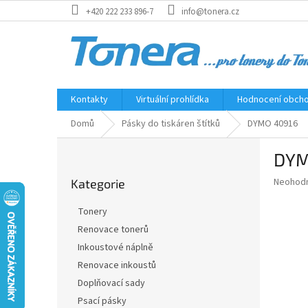
Přejít
+420 222 233 896-7
info@tonera.cz
na
obsah
Kontakty
Virtuální prohlídka
Hodnocení obch
Domů
Pásky do tiskáren štítků
DYMO 40916
P
DYM
o
Přeskočit
s
Průměr
Neohod
Kategorie
kategorie
t
hodnoce
r
produkt
Tonery
a
je
Renovace tonerů
0,0
n
z
Inkoustové náplně
n
5
í
Renovace inkoustů
hvězdič
p
Doplňovací sady
a
Psací pásky