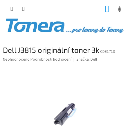
Přejít
NÁKUP
na
obsah
KOŠÍK
Dell J3815 originální toner 3k
CDE1710
Průměrné
Neohodnoceno
Podrobnosti hodnocení
Značka:
Dell
hodnocení
produktu
je
0,0
z
5
hvězdiček.