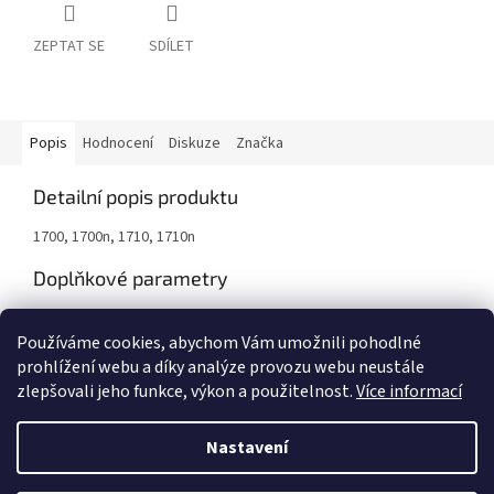
ZEPTAT SE
SDÍLET
Popis
Hodnocení
Diskuze
Značka
Detailní popis produktu
1700, 1700n, 1710, 1710n
Doplňkové parametry
Kategorie
:
Tonery
Používáme cookies, abychom Vám umožnili pohodlné
Záruka
:
24 měsíců
prohlížení webu a díky analýze provozu webu neustále
zlepšovali jeho funkce, výkon a použitelnost.
Více informací
Z
á
Nastavení
Vytvořil Shoptet
p
a