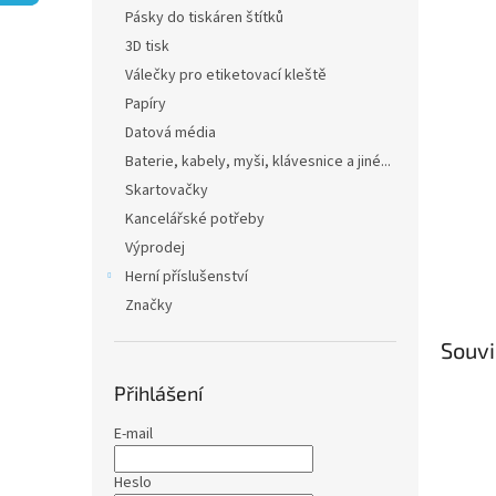
n
Pásky do tiskáren štítků
e
3D tisk
l
Válečky pro etiketovací kleště
Papíry
Datová média
Baterie, kabely, myši, klávesnice a jiné...
Skartovačky
Kancelářské potřeby
Výprodej
Herní příslušenství
Značky
Souvi
Přihlášení
E-mail
Heslo