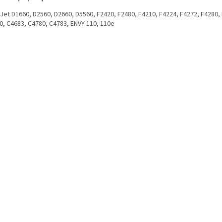
Jet D1660, D2560, D2660, D5560, F2420, F2480, F4210, F4224, F4272, F4280,
0, C4683, C4780, C4783, ENVY 110, 110e