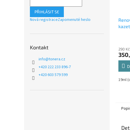
PŘIHLÁSIT SE
Nová registrace
Zapomenuté heslo
Reno
kazet
Color
19ml 
Kontakt
290 Kč
350
info
@
tonera.cz
D
+420 222 233 896-7
+420 603 579 599
19ml (
Popi
Det