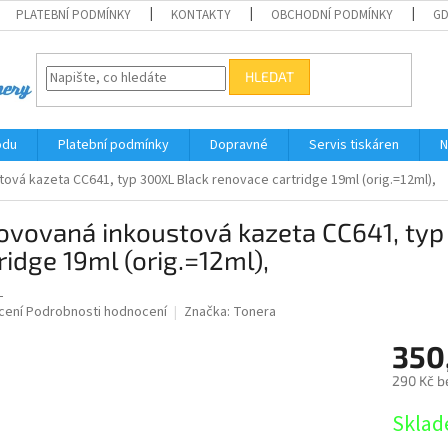
PLATEBNÍ PODMÍNKY
KONTAKTY
OBCHODNÍ PODMÍNKY
G
HLEDAT
odu
Platební podmínky
Dopravné
Servis tiskáren
N
ová kazeta CC641, typ 300XL Black renovace cartridge 19ml (orig.=12ml),
ovovaná inkoustová kazeta CC641, typ
ridge 19ml (orig.=12ml),
L
né
cení
Podrobnosti hodnocení
Značka:
Tonera
ní
350
u
290 Kč b
Měrná
Sklad
cena:
ek.