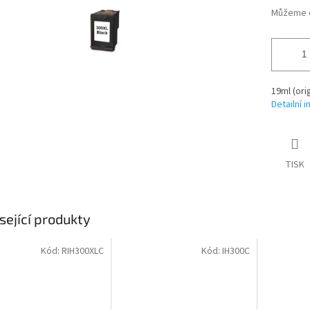
Můžeme d
19ml (ori
Detailní 
TISK
sející produkty
Kód:
RIH300XLC
Kód:
IH300C