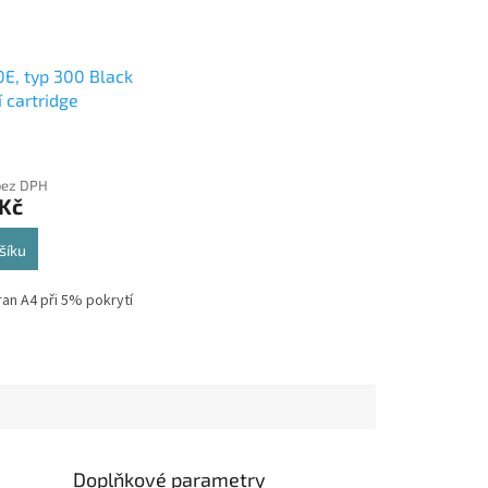
E, typ 300 Black
í cartridge
s
bez DPH
 Kč
šíku
ran A4 při 5% pokrytí
Doplňkové parametry