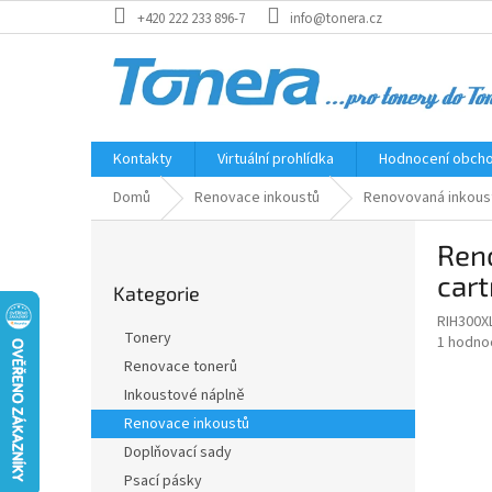
Přejít
+420 222 233 896-7
info@tonera.cz
na
obsah
Kontakty
Virtuální prohlídka
Hodnocení obch
Domů
Renovace inkoustů
Renovovaná inkoust
P
Ren
o
Přeskočit
s
cart
Kategorie
kategorie
t
RIH300X
r
Tonery
Průměr
1 hodno
a
hodnoce
Renovace tonerů
n
produkt
Inkoustové náplně
n
je
í
Renovace inkoustů
5,0
z
p
Doplňovací sady
5
a
Psací pásky
hvězdič