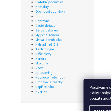
Platební podmínky
Kontakty
Obchodní podmínky
GDPR
Dopravné
Časté dotazy
Servis tiskáren
My jsme Tonera
Virtuální prohlídka
Náhradní plnění
Technologie
Naše slevy
Kariéra
Ekologie
Rady
Sponzoring
Hodnocení obchodu
Prodávané značky
Napište nám
Používáme c
Novinky
a díky analý
použitelnos
Z
á