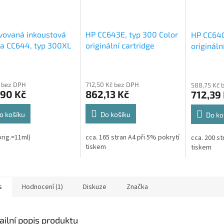
vovaná inkoustová
HP CC643E, typ 300 Color
HP CC640
a CC644, typ 300XL
originální cartridge
origináln
 renovace cartridge
4ml,165s
4ml,200
(orig.=11ml),
 bez DPH
712,50 Kč bez DPH
588,75 Kč 
,90 Kč
862,13 Kč
712,39
o košíku
Do košíku
Do ko
orig.=11ml)
cca. 165 stran A4 při 5% pokrytí
cca. 200 st
tiskem
tiskem
s
Hodnocení (1)
Diskuze
Značka
ailní popis produktu