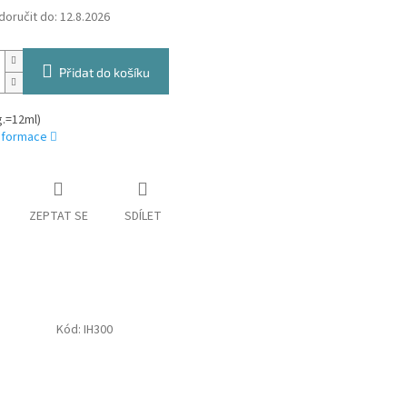
oručit do:
12.8.2026
Přidat do košíku
g.=12ml)
informace
ZEPTAT SE
SDÍLET
Kód:
IH300