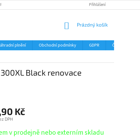
DPR
DOPRAVNÉ
ČASTÉ DOTAZY
SERVIS TISKÁREN
Přihlášení
MY J
NÁKUPNÍ
Prázdný košík
KOŠÍK
áhradní plnění
Obchodní podmínky
GDPR
Časté dotazy
 300XL Black renovace
,90 Kč
ez DPH
em v prodejně nebo externím skladu