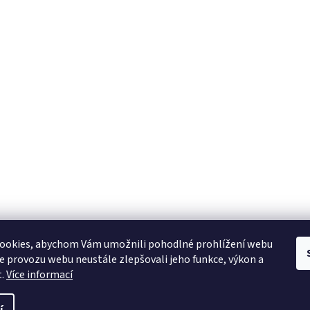
ookies, abychom Vám umožnili pohodlné prohlížení webu
ze provozu webu neustále zlepšovali jeho funkce, výkon a
t.
Více informací