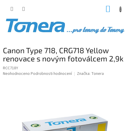
Přejít
NÁKUP
na
obsah
KOŠÍK
Canon Type 718, CRG718 Yellow
renovace s novým fotoválcem 2,9k
RCC718Y
Průměrné
Neohodnoceno
Podrobnosti hodnocení
Značka:
Tonera
hodnocení
produktu
je
0,0
z
5
hvězdiček.