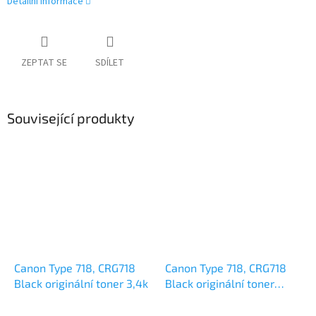
Detailní informace
ZEPTAT SE
SDÍLET
Související produkty
Canon Type 718, CRG718
Canon Type 718, CRG718
Black originální toner 3,4k
Black originální toner
2x3,4k
Průměrné