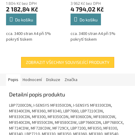
hodnocení
1 804 Kč bez DPH
3 962 Kč bez DPH
produktu
2 182,84 Kč
4 794,02 Kč
je
5,0
Do košíku
Do košíku
z
5
cca. 3400 stran A4 při 5%
cca. 3400 stran A4 při 5%
hvězdiček.
pokrytí tiskem
pokrytí tiskem
ZOBRAZIT VŠECHNY SOUVISEJÍCÍ PRODUKTY
Popis
Hodnocení
Diskuze
Značka
Detailní popis produktu
LBP7200CDN, I-SENSYS MF8350CDN, I-SENSYS MF8330CDN,
MF8340CDN, MF8360, MF8340, LBP7660, LBP7210CDN,
MF8330CDN, MF8300, MF8350CDN, MF8360CDN, MF8380CDW,
MF8540CDN, MF8550CDN, MF8580CDW, LBP7660CDN, LBP7680CX,
MF724CDW, MF728CDW, MF729CX, LBP7200, MF8350, MF8330,
MF8340, LBP7210, MF8330, MF8350, MF8360, MF8380, MF8540,