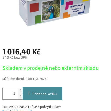
1 016,40 Kč
840 Kč bez DPH
Měrná
Skladem v prodejně nebo externím skladu
cena:
Můžeme doručit do:
11.8.2026
Přidat do košíku
cca. 2900 stran A4 při 5% pokrytí tiskem