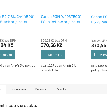
 PGI7 Bk, 2444B001,
Canon PGI9 Y, 1037B001,
Canon PG
 Black originální
PGI-9 Yellow originální
PGI-9 Ma
idge 25ml,570s
cartridge 14ml,930s
cartridg
 Kč bez DPH
306,25 Kč bez DPH
306,25 Kč 
,84 Kč
370,56 Kč
370,56
o košíku
Do košíku
Do ko
70 stran A4 při 5% pokrytí
cca. 1225 stran A4 při 5%
cca. 1565 s
m
pokrytí tiskem
pokrytí ti
s
Hodnocení
Diskuze
Značka
ailní popis produktu