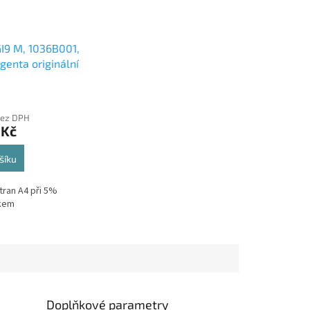
I9 M, 1036B001,
genta originální
e 14ml,1600s
bez DPH
 Kč
šíku
tran A4 při 5%
skem
Doplňkové parametry