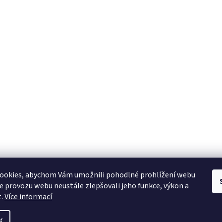
ookies, abychom Vám umožnili pohodlné prohlížení webu
ze provozu webu neustále zlepšovali jeho funkce, výkon a
t.
Více informací