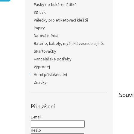
n
Pásky do tiskáren štítků
e
3D tisk
l
Válečky pro etiketovací kleště
Papíry
Datová média
Baterie, kabely, myši, klávesnice a jiné...
Skartovačky
Kancelářské potřeby
Výprodej
Herní příslušenství
Značky
Souvi
Přihlášení
E-mail
Heslo