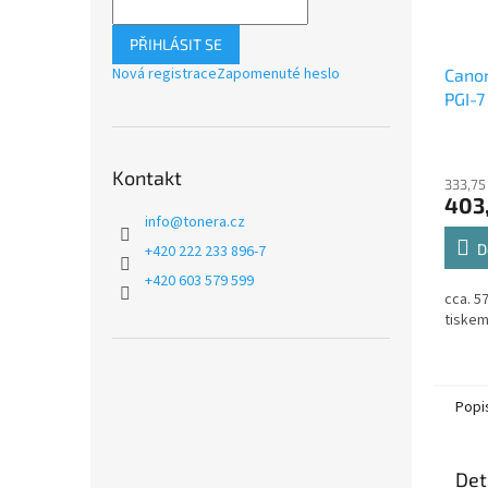
PŘIHLÁSIT SE
Nová registrace
Zapomenuté heslo
Canon
PGI-7
cartr
Kontakt
333,75
403
info
@
tonera.cz
D
+420 222 233 896-7
+420 603 579 599
cca. 5
tiske
Popi
Det