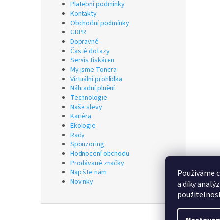
Platební podmínky
Kontakty
Obchodní podmínky
GDPR
Dopravné
Časté dotazy
Servis tiskáren
My jsme Tonera
Virtuální prohlídka
Náhradní plnění
Technologie
Naše slevy
Kariéra
Ekologie
Rady
Sponzoring
Hodnocení obchodu
Prodávané značky
Napište nám
Používáme c
Novinky
a díky analý
použitelnos
Z
á