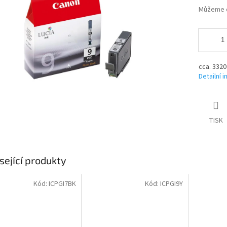
Můžeme d
cca. 3320
Detailní 
TISK
sející produkty
Kód:
ICPGI7BK
Kód:
ICPGI9Y