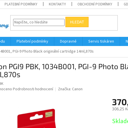
PLATEBNÍ PODMÍNKY
KONTAKTY
OBCHODNÍ PODMÍNKY
G
HLEDAT
odu
Platební podmínky
Dopravné
Servis tiskáren
N
4B001, PGI-9 Photo Black originální cartridge 14ml,870s
n PGI9 PBK, 1034B001, PGI-9 Photo Bla
l,870s
BK
né
noceno
Podrobnosti hodnocení
Značka:
Canon
ní
370
u
306,25 K
Měrná
Sklad
cena:
ek.