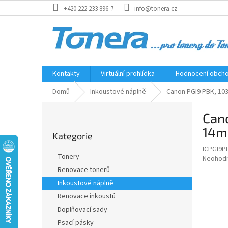
Přejít
+420 222 233 896-7
info@tonera.cz
na
obsah
Kontakty
Virtuální prohlídka
Hodnocení obch
Domů
Inkoustové náplně
Canon PGI9 PBK, 103
P
Cano
o
Přeskočit
s
14m
Kategorie
kategorie
t
ICPGI9P
r
Tonery
Průměr
Neohod
a
hodnoce
Renovace tonerů
n
produkt
Inkoustové náplně
n
je
í
Renovace inkoustů
0,0
z
p
Doplňovací sady
5
a
Psací pásky
hvězdič