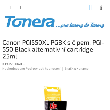
Přejít
NÁKUP
na
obsah
KOŠÍK
Canon PGI550XL PGBK s čipem, PGI-
550 Black alternativní cartridge
25ml,
ICPGI550BKALC
Průměrné
Neohodnoceno
Podrobnosti hodnocení
Značka:
Noname
hodnocení
produktu
je
0,0
z
5
hvězdiček.