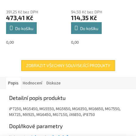
originální cartridge
cartridge 11ml,
22ml,600s
391,25 Kč bez DPH
94,50 Kč bez DPH
473,41 Kč
114,35 Kč
Do košíku
Do košíku
0,00
0,00
ZOBRAZIT VŠECHNY SOUVISEJÍCÍ PRODUKTY
Popis
Hodnocení
Diskuze
Detailní popis produktu
iP7250, MG5450, MG5550, MG5650, MG6350, MG6650, MG7550,
MX725, MX925, MG6450, MG7150, iX6850, iP8750
Doplňkové parametry