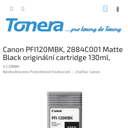
Přejít
NÁKUP
na
obsah
KOŠÍK
Canon PFI120MBK, 2884C001 Matte
Black originální cartridge 130ml,
IC120MBK
Průměrné
Neohodnoceno
Podrobnosti hodnocení
Značka:
Canon
hodnocení
produktu
je
0,0
z
5
hvězdiček.