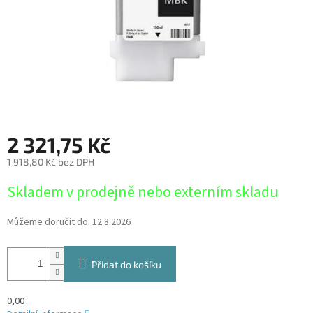
2 321,75 Kč
1 918,80 Kč bez DPH
Měrná
Skladem v prodejně nebo externím skladu
cena:
Můžeme doručit do:
12.8.2026
Přidat do košíku
0,00