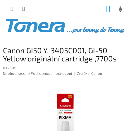
Přejít
NÁKUP
na
obsah
KOŠÍK
Canon GI50 Y, 3405C001, GI-50
Yellow originální cartridge ,7700s
ICGI50Y
Průměrné
Neohodnoceno
Podrobnosti hodnocení
Značka:
Canon
hodnocení
produktu
je
0,0
z
5
hvězdiček.