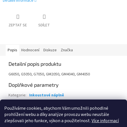
Detailní informace
ZEPTAT SE
SDÍLET
Popis
Hodnocení
Diskuze
Značka
Detailní popis produktu
G6050, G5050, G7050, GM2050, GM4040, GM4050
Doplňkové parametry
Kategorie
:
Inkoustové náplně
Záruka
:
24 měsíců
Používáme cookies, abychom Vám umožnili pohodlné
EAN
:
4549292134216
prohlížení webu a díky analýze provozu webu neustále
zlepšovali jeho funkce, výkon a použitelnost.
Více informací
Z