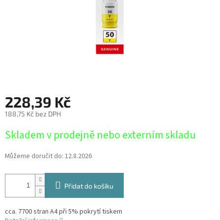
228,39 Kč
188,75 Kč bez DPH
Měrná
Skladem v prodejně nebo externím skladu
cena:
Můžeme doručit do:
12.8.2026
Přidat do košíku
cca. 7700 stran A4 při 5% pokrytí tiskem