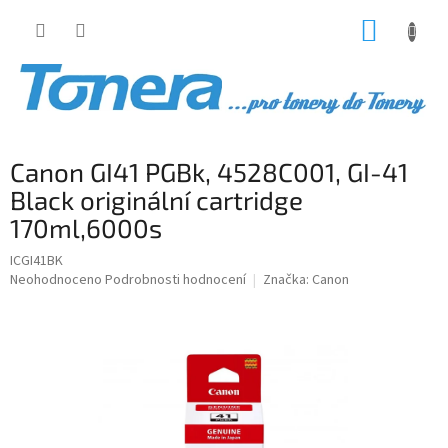
Přejít
NÁKUP
na
obsah
KOŠÍK
Canon GI41 PGBk, 4528C001, GI-41
Black originální cartridge
170ml,6000s
ICGI41BK
Průměrné
Neohodnoceno
Podrobnosti hodnocení
Značka:
Canon
hodnocení
produktu
je
0,0
z
5
hvězdiček.