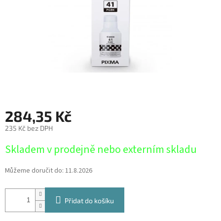
284,35 Kč
235 Kč bez DPH
Měrná
Skladem v prodejně nebo externím skladu
cena:
Můžeme doručit do:
11.8.2026
Přidat do košíku