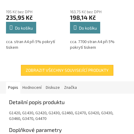
cleaning cartridge ,
cartridge 70ml,7700s
195 Kč bez DPH
163,75 Kč bez DPH
235,95 Kč
198,14 Kč
Do košíku
Do košíku
cca. stran A4 při 5% pokrytí
cca. 7700 stran A4 při 5%
tiskem
pokrytí tiskem
ZOBRAZIT VŠECHNY SOUVISEJÍCÍ PRODUKTY
Popis
Hodnocení
Diskuze
Značka
Detailní popis produktu
G1420, G1430, G2420, G2430, G2460, G2470, G3420, G3430,
G3460, G3470, G4470
Doplňkové parametry