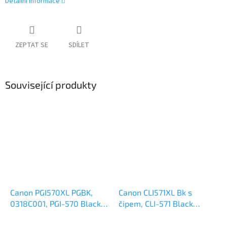
Detailní informace
ZEPTAT SE
SDÍLET
Související produkty
Canon PGI570XL PGBK,
Canon CLI571XL Bk s
0318C001, PGI-570 Black
čipem, CLI-571 Black
originální cartridge
alternativní cartridge 11ml,
22ml,500s