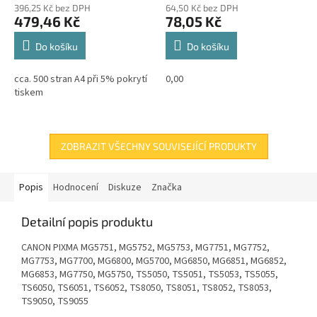
396,25 Kč bez DPH
64,50 Kč bez DPH
479,46 Kč
78,05 Kč
Do košíku
Do košíku
cca. 500 stran A4 při 5% pokrytí
0,00
tiskem
ZOBRAZIT VŠECHNY SOUVISEJÍCÍ PRODUKTY
Popis
Hodnocení
Diskuze
Značka
Detailní popis produktu
CANON PIXMA MG5751, MG5752, MG5753, MG7751, MG7752,
MG7753, MG7700, MG6800, MG5700, MG6850, MG6851, MG6852,
MG6853, MG7750, MG5750, TS5050, TS5051, TS5053, TS5055,
TS6050, TS6051, TS6052, TS8050, TS8051, TS8052, TS8053,
TS9050, TS9055