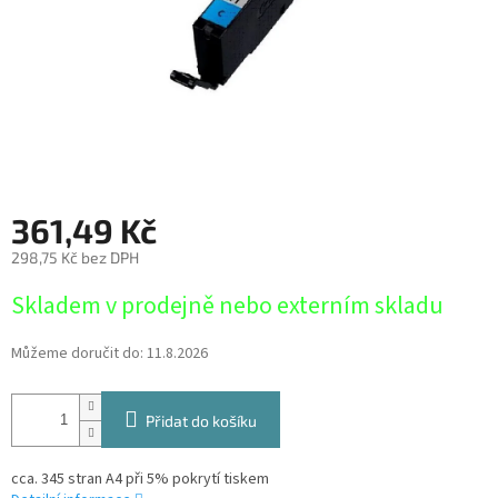
361,49 Kč
298,75 Kč bez DPH
Měrná
Skladem v prodejně nebo externím skladu
cena:
Můžeme doručit do:
11.8.2026
Přidat do košíku
cca. 345 stran A4 při 5% pokrytí tiskem