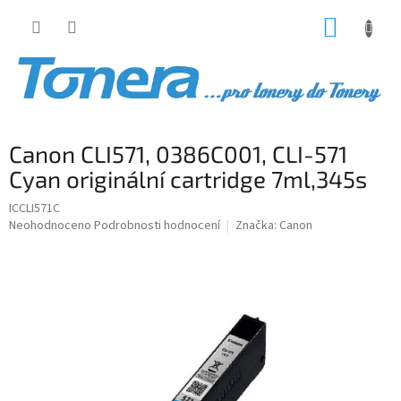
Přejít
NÁKUP
na
obsah
KOŠÍK
Canon CLI571, 0386C001, CLI-571
Cyan originální cartridge 7ml,345s
ICCLI571C
Průměrné
Neohodnoceno
Podrobnosti hodnocení
Značka:
Canon
hodnocení
produktu
je
0,0
z
5
hvězdiček.