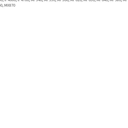
00, iP4600, iP4700, MP540, MP550, MP560, MP620, MP630, MP640, MP980, MP
0, MX870