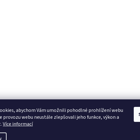
ookies, abychom Vám umožnili pohodlné prohlížení webu
ze provozu webu neustále zlepšovali jeho funkce, výkon a
t.
Více informací