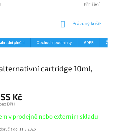
DPR
DOPRAVNÉ
ČASTÉ DOTAZY
SERVIS TISKÁREN
Přihlášení
MY J
NÁKUPNÍ
Prázdný košík
KOŠÍK
áhradní plnění
Obchodní podmínky
GDPR
Časté dotazy
lternativní cartridge 10ml,
,55 Kč
 bez DPH
em v prodejně nebo externím skladu
oručit do:
11.8.2026