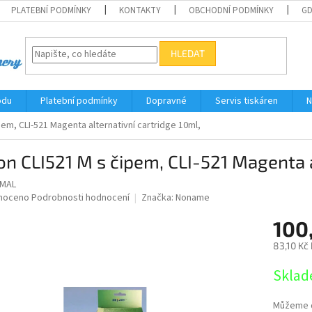
PLATEBNÍ PODMÍNKY
KONTAKTY
OBCHODNÍ PODMÍNKY
G
HLEDAT
odu
Platební podmínky
Dopravné
Servis tiskáren
N
em, CLI-521 Magenta alternativní cartridge 10ml,
n CLI521 M s čipem, CLI-521 Magenta a
1MAL
né
noceno
Podrobnosti hodnocení
Značka:
Noname
ní
100
u
83,10 Kč
Měrná
Sklad
cena:
ek.
Můžeme d