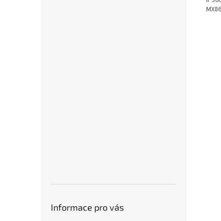
iP36
MX86
Informace pro vás