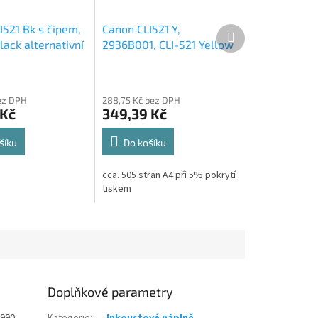
I521 Bk s čipem,
Canon CLI521 Y,
Další
produkt
lack alternativní
2936B001, CLI-521 Yellow
 10ml,
originální cartridge
9ml,505s
ez DPH
288,75 Kč bez DPH
 Kč
349,39 Kč
šíku
Do košíku
cca. 505 stran A4 při 5% pokrytí
tiskem
Doplňkové parametry