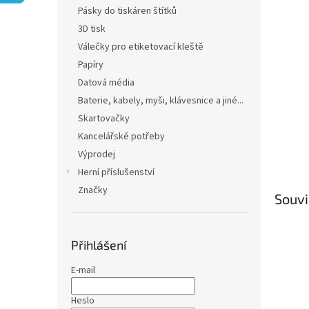
n
Pásky do tiskáren štítků
e
3D tisk
l
Válečky pro etiketovací kleště
Papíry
Datová média
Baterie, kabely, myši, klávesnice a jiné...
Skartovačky
Kancelářské potřeby
Výprodej
Herní příslušenství
Značky
Souvi
Přihlášení
E-mail
Heslo