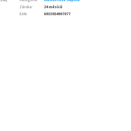
990,
Kategorie
:
Inkoustové náplně
Záruka
:
24 měsíců
EAN
:
6933054907077