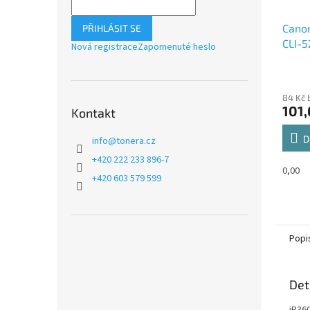
Canon
PŘIHLÁSIT SE
CLI-5
Nová registrace
Zapomenuté heslo
alter
10ml,
84 Kč 
101,
Kontakt
D
info
@
tonera.cz
+420 222 233 896-7
0,00
+420 603 579 599
Popi
Det