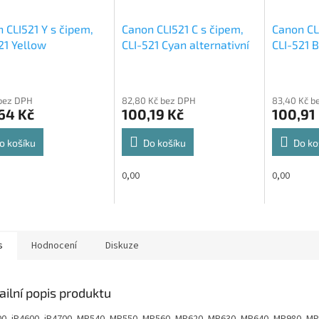
 CLI521 Y s čipem,
Canon CLI521 C s čipem,
Canon CL
21 Yellow
CLI-521 Cyan alternativní
CLI-521 B
nativní cartridge
cartridge 10ml,
cartridge
bez DPH
82,80 Kč bez DPH
83,40 Kč b
64 Kč
100,19 Kč
100,91
o košíku
Do košíku
Do ko
0,00
0,00
s
Hodnocení
Diskuze
ailní popis produktu