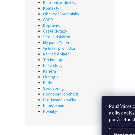
Platební podmínky
Kontakty
Obchodní podmínky
GDPR
Dopravné
Časté dotazy
Servis tiskáren
My jsme Tonera
Virtuální prohlídka
Náhradní plnění
Technologie
Naše slevy
Kariéra
Ekologie
Rady
Sponzoring
Hodnocení obchodu
Prodávané značky
Napište nám
Používáme c
Novinky
a díky analý
použitelnos
Z
á