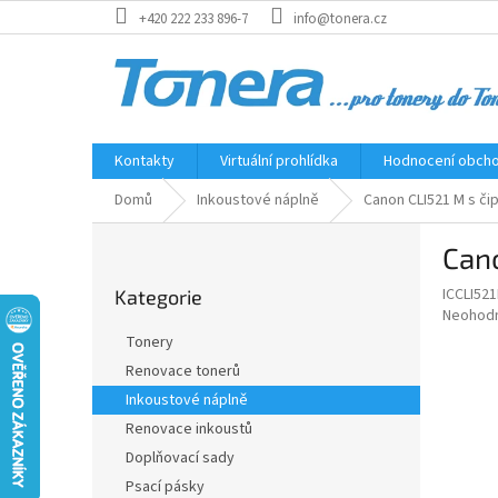
Přejít
+420 222 233 896-7
info@tonera.cz
na
obsah
Kontakty
Virtuální prohlídka
Hodnocení obch
Domů
Inkoustové náplně
Canon CLI521 M s čip
P
Cano
o
Přeskočit
s
ICCLI52
Kategorie
kategorie
t
Průměr
Neohod
r
hodnoce
Tonery
a
produkt
Renovace tonerů
je
n
0,0
Inkoustové náplně
n
z
í
Renovace inkoustů
5
p
Doplňovací sady
hvězdič
a
Psací pásky