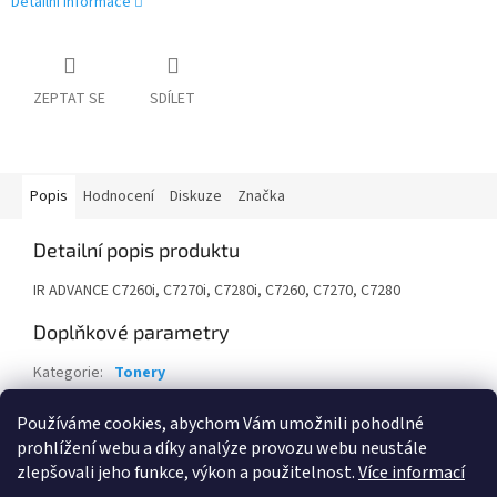
Detailní informace
ZEPTAT SE
SDÍLET
Popis
Hodnocení
Diskuze
Značka
Detailní popis produktu
IR ADVANCE C7260i, C7270i, C7280i, C7260, C7270, C7280
Doplňkové parametry
Kategorie
:
Tonery
Záruka
:
24 měsíců
Používáme cookies, abychom Vám umožnili pohodlné
EAN
:
4960999918860
prohlížení webu a díky analýze provozu webu neustále
zlepšovali jeho funkce, výkon a použitelnost.
Více informací
Z