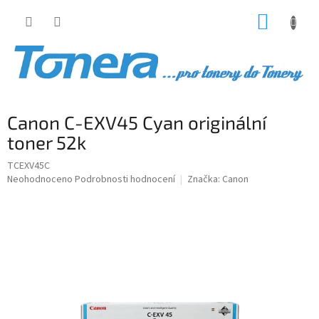
Přejít
NÁKUP
na
obsah
KOŠÍK
Canon C-EXV45 Cyan originální
toner 52k
TCEXV45C
Průměrné
Neohodnoceno
Podrobnosti hodnocení
Značka:
Canon
hodnocení
produktu
je
0,0
z
5
hvězdiček.