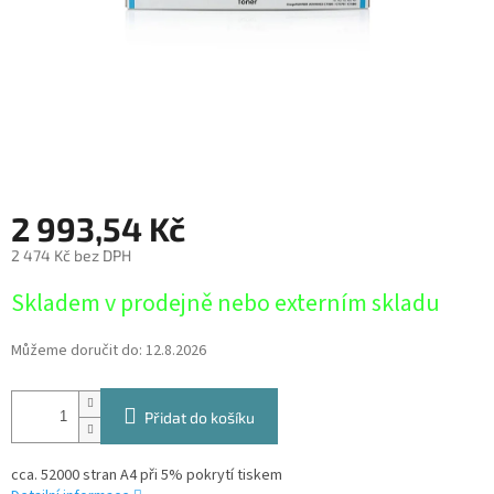
2 993,54 Kč
2 474 Kč bez DPH
Měrná
Skladem v prodejně nebo externím skladu
cena:
Můžeme doručit do:
12.8.2026
Přidat do košíku
cca. 52000 stran A4 při 5% pokrytí tiskem