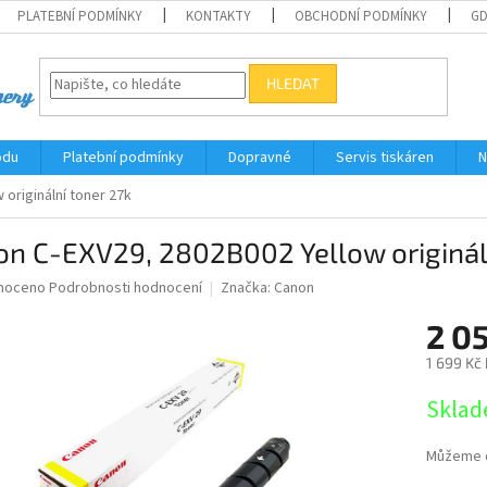
PLATEBNÍ PODMÍNKY
KONTAKTY
OBCHODNÍ PODMÍNKY
G
HLEDAT
odu
Platební podmínky
Dopravné
Servis tiskáren
N
originální toner 27k
n C-EXV29, 2802B002 Yellow originál
né
noceno
Podrobnosti hodnocení
Značka:
Canon
ní
2 05
u
1 699 Kč
Měrná
Sklad
cena:
ek.
Můžeme d