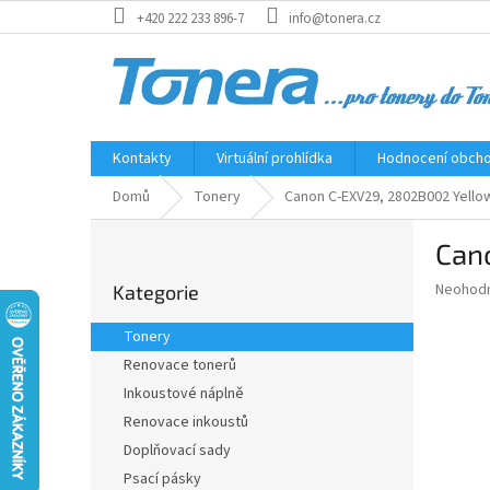
Přejít
+420 222 233 896-7
info@tonera.cz
na
obsah
Kontakty
Virtuální prohlídka
Hodnocení obch
Domů
Tonery
Canon C-EXV29, 2802B002 Yellow 
P
Cano
o
Přeskočit
s
Průměr
Neohod
Kategorie
kategorie
t
hodnoce
r
produkt
Tonery
a
je
Renovace tonerů
0,0
n
z
Inkoustové náplně
n
5
í
Renovace inkoustů
hvězdič
p
Doplňovací sady
a
Psací pásky