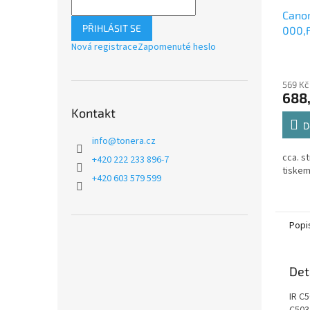
Cano
PŘIHLÁSIT SE
000,
FM4-
Nová registrace
Zapomenuté heslo
wast
569 Kč
688
Kontakt
D
info
@
tonera.cz
cca. s
+420 222 233 896-7
tiske
+420 603 579 599
Popi
Det
IR C5