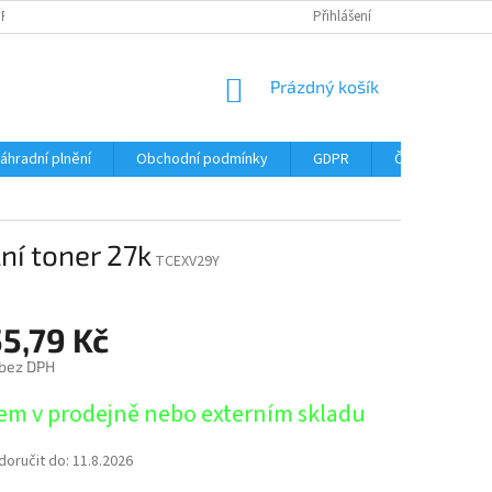
DPR
DOPRAVNÉ
ČASTÉ DOTAZY
SERVIS TISKÁREN
Přihlášení
MY J
NÁKUPNÍ
Prázdný košík
KOŠÍK
áhradní plnění
Obchodní podmínky
GDPR
Časté dotazy
ní toner 27k
TCEXV29Y
5,79 Kč
 bez DPH
em v prodejně nebo externím skladu
oručit do:
11.8.2026