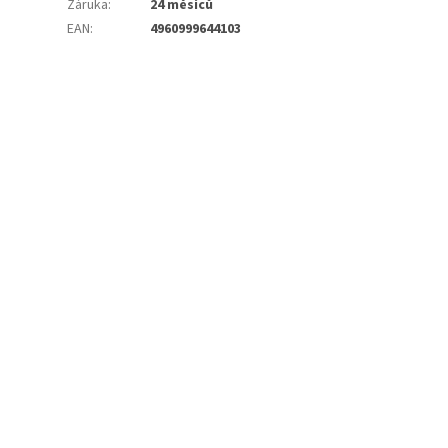
Záruka
:
24 měsíců
EAN
:
4960999644103