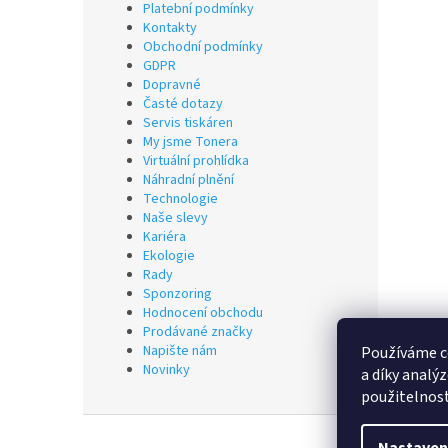
Platební podmínky
Kontakty
Obchodní podmínky
GDPR
Dopravné
Časté dotazy
Servis tiskáren
My jsme Tonera
Virtuální prohlídka
Náhradní plnění
Technologie
Naše slevy
Kariéra
Ekologie
Rady
Sponzoring
Hodnocení obchodu
Prodávané značky
Napište nám
Používáme c
Novinky
a díky analý
použitelnos
Z
á