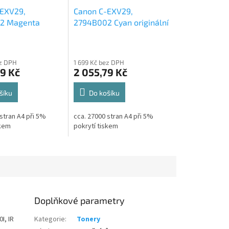
EXV29,
Canon C-EXV29,
2 Magenta
2794B002 Cyan originální
í toner 27k
toner 27k
ez DPH
1 699 Kč bez DPH
79 Kč
2 055,79 Kč
šíku
Do košíku
stran A4 při 5%
cca. 27000 stran A4 při 5%
skem
pokrytí tiskem
Doplňkové parametry
I, IR
Kategorie
:
Tonery