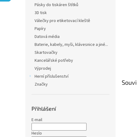
n
Pásky do tiskáren štítků
e
3D tisk
l
Válečky pro etiketovací kleště
Papíry
Datová média
Baterie, kabely, myši, klávesnice a jiné...
Skartovačky
Kancelářské potřeby
Výprodej
Herní příslušenství
Souvi
Značky
Přihlášení
E-mail
Heslo