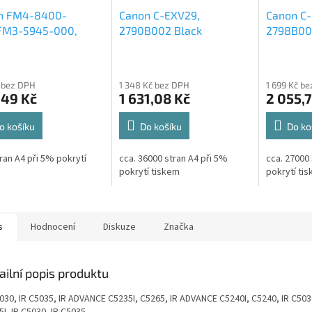
n FM4-8400-
Canon C-EXV29,
Canon C-
FM3-5945-000,
2790B002 Black
2798B00
8400-010 originální
originální toner 36k
origináln
e box
 bez DPH
1 348 Kč bez DPH
1 699 Kč b
,49 Kč
1 631,08 Kč
2 055,
o košíku
Do košíku
Do ko
tran A4 při 5% pokrytí
cca. 36000 stran A4 při 5%
cca. 27000 
m
pokrytí tiskem
pokrytí ti
s
Hodnocení
Diskuze
Značka
ailní popis produktu
030, IR C5035, IR ADVANCE C5235I, C5265, IR ADVANCE C5240I, C5240, IR C5030