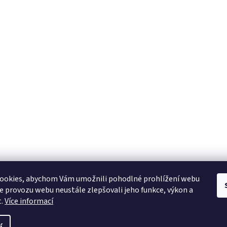
ookies, abychom Vám umožnili pohodlné prohlížení webu
ze provozu webu neustále zlepšovali jeho funkce, výkon a
t.
Více informací