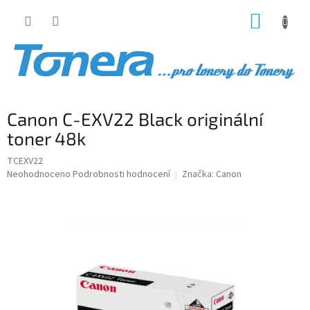
Přejít
NÁKUP
na
obsah
KOŠÍK
Canon C-EXV22 Black originální
toner 48k
TCEXV22
Průměrné
Neohodnoceno
Podrobnosti hodnocení
Značka:
Canon
hodnocení
produktu
je
0,0
z
5
hvězdiček.