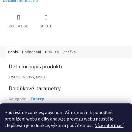
Detailní informace
ZEPTAT SE
SDÍLET
Popis
Hodnocení
Diskuze
Značka
Detailní popis produktu
IR5055, IR5065, IR5075
Doplňkové parametry
Kategorie
:
Tonery
Záruka
:
24 měsíců
Používáme cookies, abychom Vám umožnili pohodlné
EAN
:
4960999415253
prohlížení webu a díky analýze provozu webu neustále
zlepšovali jeho funkce, výkon a použitelnost.
Více informací
Z