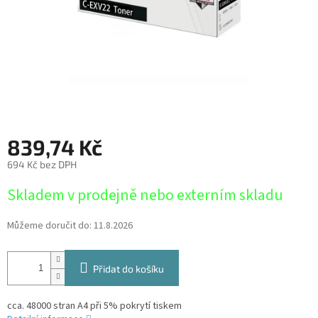
839,74 Kč
694 Kč bez DPH
Měrná
Skladem v prodejně nebo externím skladu
cena:
Můžeme doručit do:
11.8.2026
Přidat do košíku
cca. 48000 stran A4 při 5% pokrytí tiskem