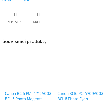
Detailní informace
ZEPTAT SE
SDÍLET
Související produkty
Canon BCI6 PM, 4710A002,
Canon BCI6 PC, 4709A002,
BCI-6 Photo Magenta
BCI-6 Photo Cyan
originální cartridge
originální cartridge
13ml,280s
13ml,280s