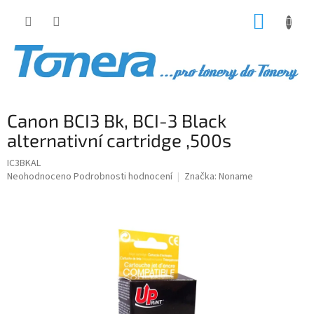
Přejít
NÁKUP
na
obsah
KOŠÍK
Canon BCI3 Bk, BCI-3 Black
alternativní cartridge ,500s
IC3BKAL
Průměrné
Neohodnoceno
Podrobnosti hodnocení
Značka:
Noname
hodnocení
produktu
je
0,0
z
5
hvězdiček.