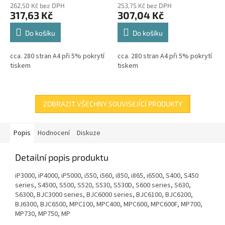
262,50 Kč bez DPH
253,75 Kč bez DPH
317,63 Kč
307,04 Kč
Do košíku
Do košíku
cca. 280 stran A4 při 5% pokrytí
cca. 280 stran A4 při 5% pokrytí
tiskem
tiskem
ZOBRAZIT VŠECHNY SOUVISEJÍCÍ PRODUKTY
Popis
Hodnocení
Diskuze
Detailní popis produktu
iP3000, iP4000, iP5000, i550, i560, i850, i865, i6500, S400, S450
series, S4500, S500, S520, S530, S530D, S600 series, S630,
S6300, BJC3000 series, BJC6000 series, BJC6100, BJC6200,
BJ6300, BJC6500, MPC100, MPC400, MPC600, MPC600F, MP700,
MP730, MP750, MP