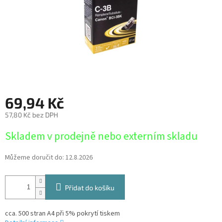
69,94 Kč
57,80 Kč bez DPH
Měrná
Skladem v prodejně nebo externím skladu
cena:
Můžeme doručit do:
12.8.2026
Přidat do košíku
cca. 500 stran A4 při 5% pokrytí tiskem