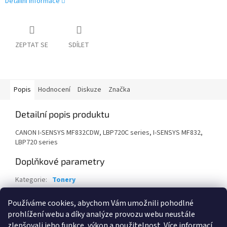
Detailní informace
ZEPTAT SE
SDÍLET
Popis
Hodnocení
Diskuze
Značka
Detailní popis produktu
CANON I-SENSYS MF832CDW, LBP720C series, I-SENSYS MF832,
LBP720 series
Doplňkové parametry
Kategorie
:
Tonery
Záruka
:
24 měsíců
Používáme cookies, abychom Vám umožnili pohodlné
EAN
:
4549292182545
prohlížení webu a díky analýze provozu webu neustále
zlepšovali jeho funkce, výkon a použitelnost.
Více informací