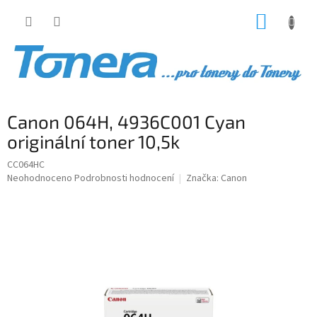
Přejít
NÁKUP
na
obsah
KOŠÍK
Canon 064H, 4936C001 Cyan
originální toner 10,5k
CC064HC
Průměrné
Neohodnoceno
Podrobnosti hodnocení
Značka:
Canon
hodnocení
produktu
je
0,0
z
5
hvězdiček.