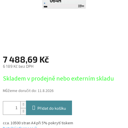
7 488,69 Kč
6 189 Kč bez DPH
Měrná
Skladem v prodejně nebo externím skladu
cena:
Můžeme doručit do:
11.8.2026
Přidat do košíku
cca. 10500 stran A4 při 5% pokrytí tiskem