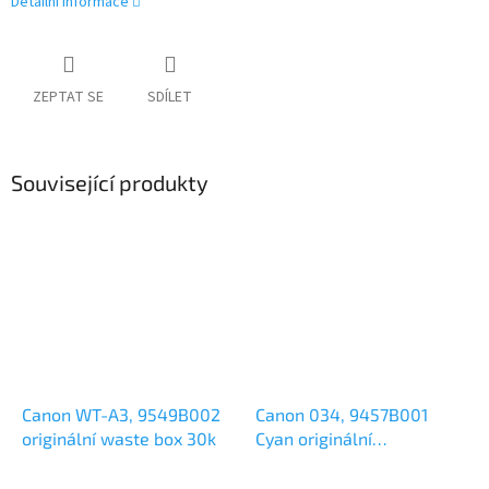
Detailní informace
ZEPTAT SE
SDÍLET
Související produkty
Canon WT-A3, 9549B002
Canon 034, 9457B001
originální waste box 30k
Cyan originální
zobrazovací válec 34k