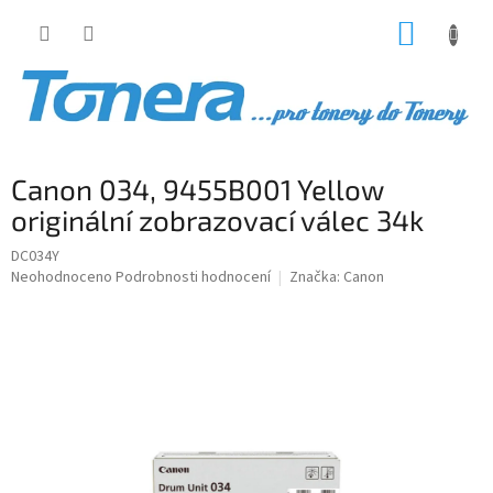
Přejít
NÁKUP
na
obsah
KOŠÍK
Canon 034, 9455B001 Yellow
originální zobrazovací válec 34k
DC034Y
Průměrné
Neohodnoceno
Podrobnosti hodnocení
Značka:
Canon
hodnocení
produktu
je
0,0
z
5
hvězdiček.