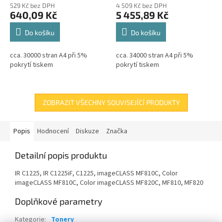
529 Kč bez DPH
4 509 Kč bez DPH
640,09 Kč
5 455,89 Kč
Do košíku
Do košíku
cca. 30000 stran A4 při 5%
cca. 34000 stran A4 při 5%
pokrytí tiskem
pokrytí tiskem
ZOBRAZIT VŠECHNY SOUVISEJÍCÍ PRODUKTY
Popis
Hodnocení
Diskuze
Značka
Detailní popis produktu
IR C1225, IR C1225iF, C1225, imageCLASS MF810C, Color
imageCLASS MF810C, Color imageCLASS MF820C, MF810, MF820
Doplňkové parametry
Kategorie
:
Tonery