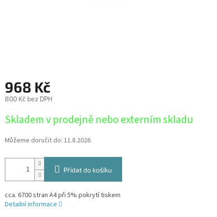
968 Kč
800 Kč bez DPH
Měrná
Skladem v prodejně nebo externím skladu
cena:
Můžeme doručit do:
11.8.2026
Přidat do košíku
cca. 6700 stran A4 při 5% pokrytí tiskem
Detailní informace