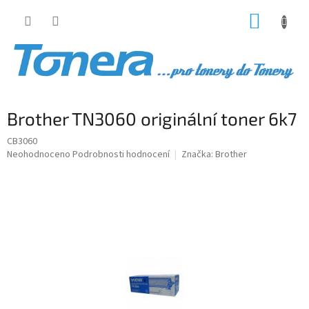
Přejít
NÁKUP
na
obsah
KOŠÍK
Brother TN3060 originální toner 6k7
CB3060
Průměrné
Neohodnoceno
Podrobnosti hodnocení
Značka:
Brother
hodnocení
produktu
je
0,0
z
5
hvězdiček.