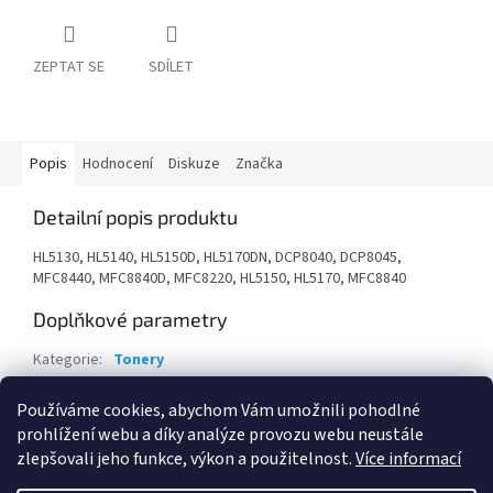
ZEPTAT SE
SDÍLET
Popis
Hodnocení
Diskuze
Značka
Detailní popis produktu
HL5130, HL5140, HL5150D, HL5170DN, DCP8040, DCP8045,
MFC8440, MFC8840D, MFC8220, HL5150, HL5170, MFC8840
Doplňkové parametry
Kategorie
:
Tonery
Záruka
:
24 měsíců
Používáme cookies, abychom Vám umožnili pohodlné
EAN
:
4977766623568
prohlížení webu a díky analýze provozu webu neustále
zlepšovali jeho funkce, výkon a použitelnost.
Více informací
Z