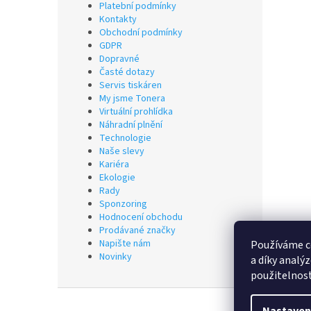
Platební podmínky
Kontakty
Obchodní podmínky
GDPR
Dopravné
Časté dotazy
Servis tiskáren
My jsme Tonera
Virtuální prohlídka
Náhradní plnění
Technologie
Naše slevy
Kariéra
Ekologie
Rady
Sponzoring
Hodnocení obchodu
Prodávané značky
Napište nám
Používáme c
Novinky
a díky analý
použitelnos
Z
á