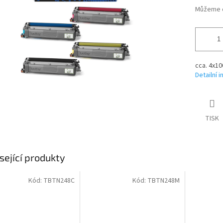
Můžeme d
cca. 4x10
Detailní 
TISK
sející produkty
Kód:
TBTN248C
Kód:
TBTN248M