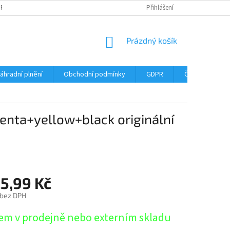
DPR
DOPRAVNÉ
ČASTÉ DOTAZY
SERVIS TISKÁREN
Přihlášení
MY J
NÁKUPNÍ
Prázdný košík
KOŠÍK
áhradní plnění
Obchodní podmínky
GDPR
Časté dotazy
nta+yellow+black originální
25,99 Kč
 bez DPH
em v prodejně nebo externím skladu