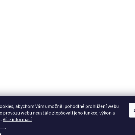
ookies, abychom Vám umožnili pohodlné prohlížení webu
ze provozu webu neustále zlepšovali jeho funkce, výkon a
t.
Více informací