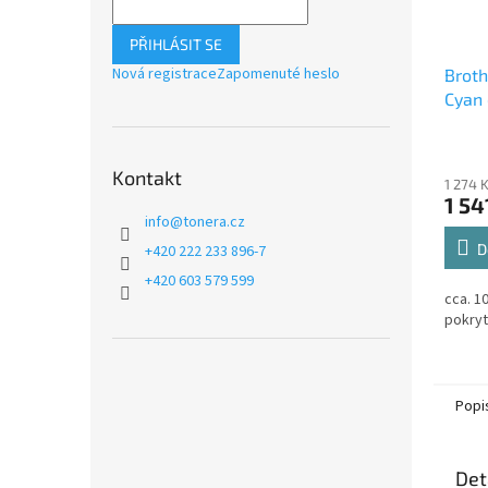
PŘIHLÁSIT SE
Nová registrace
Zapomenuté heslo
Brot
Cyan 
Kontakt
1 274 
1 54
info
@
tonera.cz
D
+420 222 233 896-7
+420 603 579 599
cca. 1
pokryt
Popi
Det