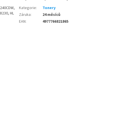
8240CDW,
Kategorie
:
Tonery
8230, HL
Záruka
:
24 měsíců
EAN
:
4977766821865