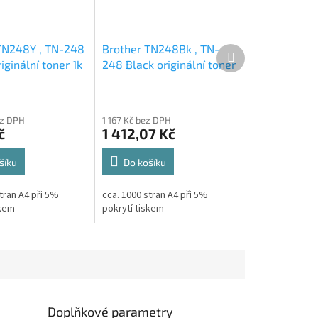
TN248Y , TN-248
Brother TN248Bk , TN-
Další
produkt
iginální toner 1k
248 Black originální toner
1k
ez DPH
1 167 Kč bez DPH
č
1 412,07 Kč
šíku
Do košíku
tran A4 při 5%
cca. 1000 stran A4 při 5%
skem
pokrytí tiskem
Doplňkové parametry