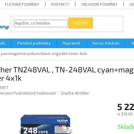
PLATEBNÍ PODMÍNKY
KONTAKTY
OBCHODNÍ PODMÍNKY
G
HLEDAT
odu
Platební podmínky
Dopravné
Servis tiskáren
N
cyan+magenta+yellow+black originální toner 4x1k
ther TN248VAL , TN-248VAL cyan+mage
r 4x1k
8SET
né
noceno
Podrobnosti hodnocení
Značka:
Brother
ní
5 2
u
4 319 Kč
Měrná
Sklad
cena:
ek.