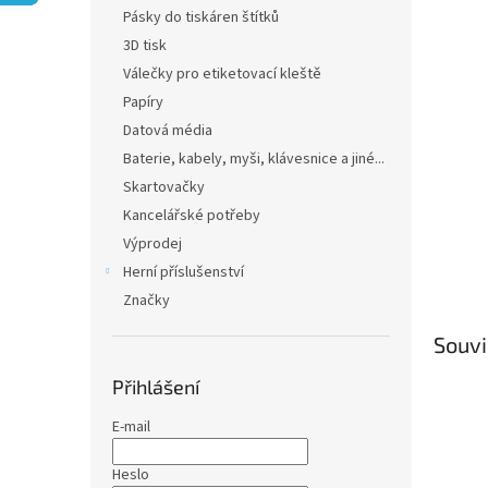
n
Pásky do tiskáren štítků
e
3D tisk
l
Válečky pro etiketovací kleště
Papíry
Datová média
Baterie, kabely, myši, klávesnice a jiné...
Skartovačky
Kancelářské potřeby
Výprodej
Herní příslušenství
Značky
Souvi
Přihlášení
E-mail
Heslo