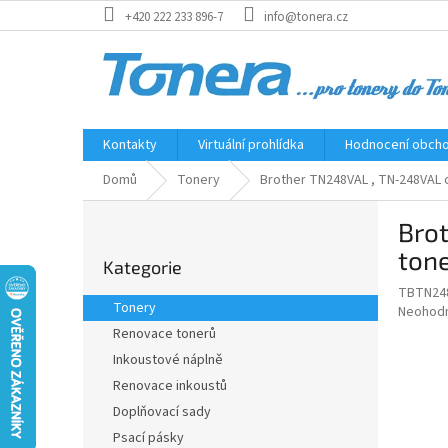
Přejít
+420 222 233 896-7
info@tonera.cz
na
obsah
Kontakty
Virtuální prohlídka
Hodnocení obch
Domů
Tonery
Brother TN248VAL , TN-248VAL 
P
Bro
o
Přeskočit
s
tone
Kategorie
kategorie
t
TBTN24
r
Tonery
Průměr
Neohod
a
hodnoce
Renovace tonerů
n
produkt
Inkoustové náplně
n
je
í
Renovace inkoustů
0,0
z
p
Doplňovací sady
5
a
Psací pásky
hvězdič