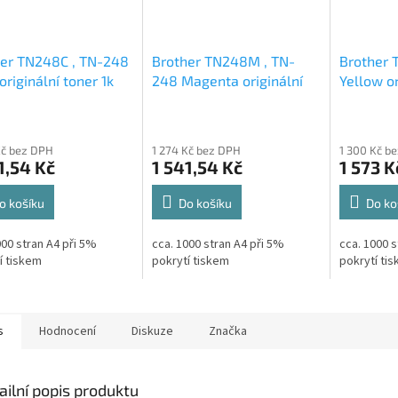
her TN248C , TN-248
Brother TN248M , TN-
Brother 
originální toner 1k
248 Magenta originální
Yellow or
toner 1k
Kč bez DPH
1 274 Kč bez DPH
1 300 Kč b
1,54 Kč
1 541,54 Kč
1 573 K
o košíku
Do košíku
Do ko
000 stran A4 při 5%
cca. 1000 stran A4 při 5%
cca. 1000 s
í tiskem
pokrytí tiskem
pokrytí ti
s
Hodnocení
Diskuze
Značka
ailní popis produktu