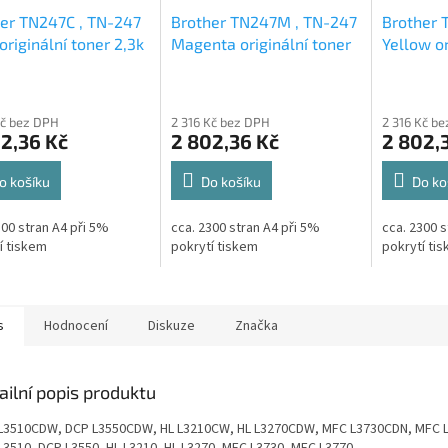
er TN247C , TN-247
Brother TN247M , TN-247
Brother 
originální toner 2,3k
Magenta originální toner
Yellow or
2,3k
2,3k
Kč bez DPH
2 316 Kč bez DPH
2 316 Kč b
2,36 Kč
2 802,36 Kč
2 802,
o košíku
Do košíku
Do ko
300 stran A4 při 5%
cca. 2300 stran A4 při 5%
cca. 2300 s
í tiskem
pokrytí tiskem
pokrytí ti
s
Hodnocení
Diskuze
Značka
ailní popis produktu
L3510CDW, DCP L3550CDW, HL L3210CW, HL L3270CDW, MFC L3730CDN, MFC 