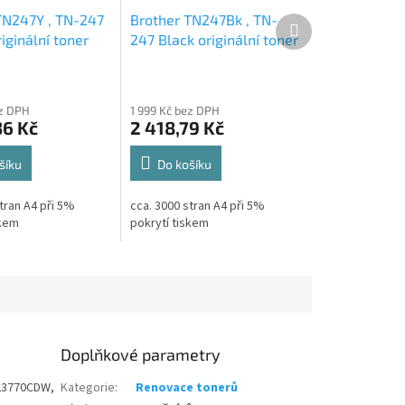
TN247Y , TN-247
Brother TN247Bk , TN-
Další
produkt
iginální toner
247 Black originální toner
3k
ez DPH
1 999 Kč bez DPH
36 Kč
2 418,79 Kč
šíku
Do košíku
tran A4 při 5%
cca. 3000 stran A4 při 5%
skem
pokrytí tiskem
Doplňkové parametry
L3770CDW,
Kategorie
:
Renovace tonerů