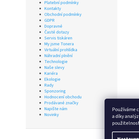
Platební podmínky
Kontakty
Obchodní podmínky
GDPR
Dopravné
Časté dotazy
Servis tiskáren
My jsme Tonera
Virtuální prohlídka
Náhradní plnění
Technologie
Naše slevy
Kariéra
Ekologie
Rady
Sponzoring
Hodnocení obchodu
Prodávané značky
Napište nám
Používáme c
Novinky
a díky analý
použitelnos
Z
á