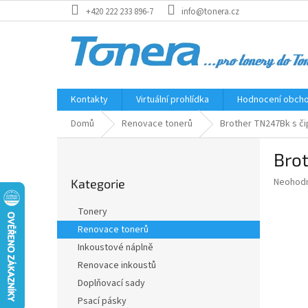
Přejít
+420 222 233 896-7
info@tonera.cz
na
obsah
Kontakty
Virtuální prohlídka
Hodnocení obch
Domů
Renovace tonerů
Brother TN247Bk s č
P
Bro
o
Přeskočit
s
Průměr
Neohod
Kategorie
kategorie
t
hodnoce
r
produkt
Tonery
a
je
Renovace tonerů
0,0
n
z
Inkoustové náplně
n
5
í
Renovace inkoustů
hvězdič
p
Doplňovací sady
a
Psací pásky