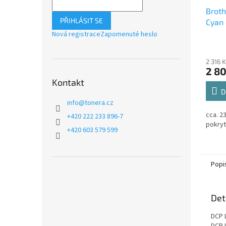
Broth
PŘIHLÁSIT SE
Cyan 
Nová registrace
Zapomenuté heslo
2 316 
2 80
Kontakt
D
info
@
tonera.cz
cca. 2
+420 222 233 896-7
pokryt
+420 603 579 599
Popi
Det
DCP 