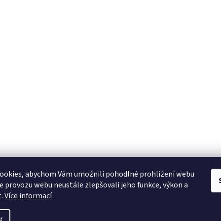
ookies, abychom Vám umožnili pohodlné prohlížení webu
ze provozu webu neustále zlepšovali jeho funkce, výkon a
t.
Více informací