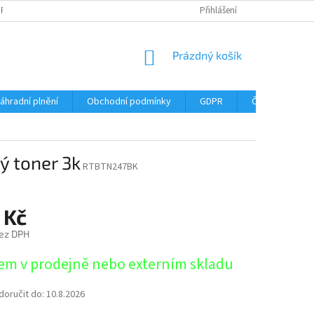
DPR
DOPRAVNÉ
ČASTÉ DOTAZY
SERVIS TISKÁREN
Přihlášení
MY J
NÁKUPNÍ
Prázdný košík
KOŠÍK
áhradní plnění
Obchodní podmínky
GDPR
Časté dotazy
ý toner 3k
RTBTN247BK
 Kč
ez DPH
em v prodejně nebo externím skladu
oručit do:
10.8.2026