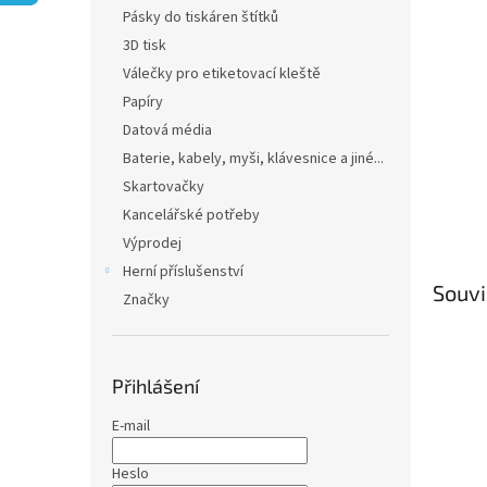
n
Pásky do tiskáren štítků
e
3D tisk
l
Válečky pro etiketovací kleště
Papíry
Datová média
Baterie, kabely, myši, klávesnice a jiné...
Skartovačky
Kancelářské potřeby
Výprodej
Herní příslušenství
Souvi
Značky
Přihlášení
E-mail
Heslo