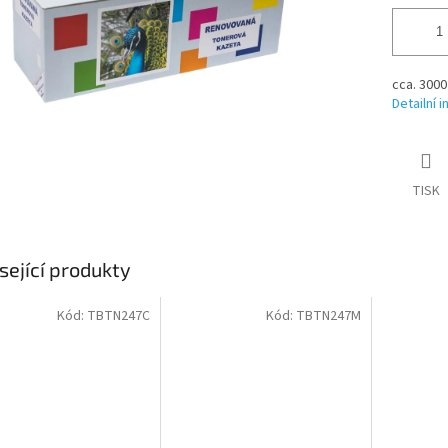
cca. 3000
Detailní 
TISK
sející produkty
Kód:
TBTN247C
Kód:
TBTN247M