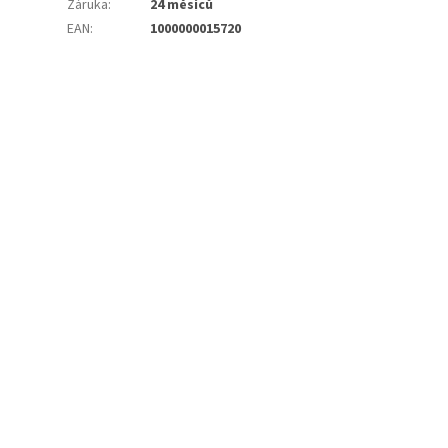
Záruka
:
24 měsíců
EAN
:
1000000015720