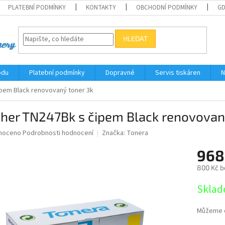
PLATEBNÍ PODMÍNKY
KONTAKTY
OBCHODNÍ PODMÍNKY
G
HLEDAT
odu
Platební podmínky
Dopravné
Servis tiskáren
N
ipem Black renovovaný toner 3k
ther TN247Bk s čipem Black renovovan
né
noceno
Podrobnosti hodnocení
Značka:
Tonera
ní
968
u
800 Kč b
Měrná
Sklad
cena:
ek.
Můžeme d