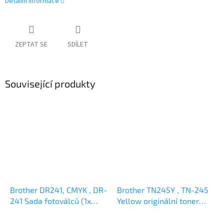
Detailní informace
ZEPTAT SE
SDÍLET
Související produkty
Brother DR241, CMYK , DR-
Brother TN245Y , TN-245
241 Sada fotoválců (1x
Yellow originální toner
Bk/C/M/Y) originální
2,2k
zobrazovací válec 15k