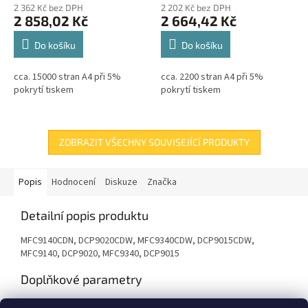
2 362 Kč bez DPH
2 202 Kč bez DPH
2 858,02 Kč
2 664,42 Kč
Do košíku
Do košíku
cca. 15000 stran A4 při 5%
cca. 2200 stran A4 při 5%
pokrytí tiskem
pokrytí tiskem
ZOBRAZIT VŠECHNY SOUVISEJÍCÍ PRODUKTY
Popis
Hodnocení
Diskuze
Značka
Detailní popis produktu
MFC9140CDN, DCP9020CDW, MFC9340CDW, DCP9015CDW,
MFC9140, DCP9020, MFC9340, DCP9015
Doplňkové parametry
Kategorie
:
Renovace tonerů