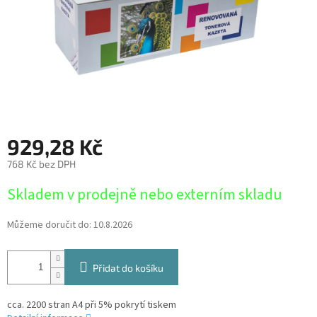
929,28 Kč
768 Kč bez DPH
Měrná
Skladem v prodejně nebo externím skladu
cena:
Můžeme doručit do:
10.8.2026
Přidat do košíku
cca. 2200 stran A4 při 5% pokrytí tiskem