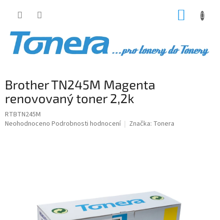
Přejít
NÁKUP
na
obsah
KOŠÍK
Brother TN245M Magenta
renovovaný toner 2,2k
RTBTN245M
Průměrné
Neohodnoceno
Podrobnosti hodnocení
Značka:
Tonera
hodnocení
produktu
je
0,0
z
5
hvězdiček.