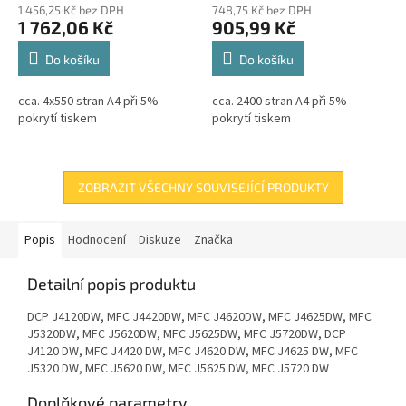
1 456,25 Kč bez DPH
748,75 Kč bez DPH
1 762,06 Kč
905,99 Kč
Do košíku
Do košíku
cca. 4x550 stran A4 při 5%
cca. 2400 stran A4 při 5%
pokrytí tiskem
pokrytí tiskem
ZOBRAZIT VŠECHNY SOUVISEJÍCÍ PRODUKTY
Popis
Hodnocení
Diskuze
Značka
Detailní popis produktu
DCP J4120DW, MFC J4420DW, MFC J4620DW, MFC J4625DW, MFC
J5320DW, MFC J5620DW, MFC J5625DW, MFC J5720DW, DCP
J4120 DW, MFC J4420 DW, MFC J4620 DW, MFC J4625 DW, MFC
J5320 DW, MFC J5620 DW, MFC J5625 DW, MFC J5720 DW
Doplňkové parametry