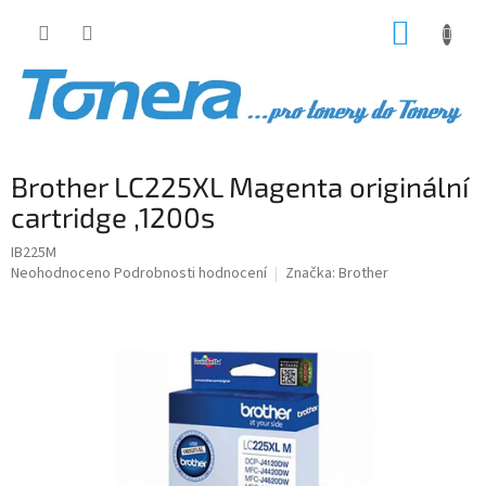
Přejít
NÁKUP
na
obsah
KOŠÍK
Brother LC225XL Magenta originální
cartridge ,1200s
IB225M
Průměrné
Neohodnoceno
Podrobnosti hodnocení
Značka:
Brother
hodnocení
produktu
je
0,0
z
5
hvězdiček.