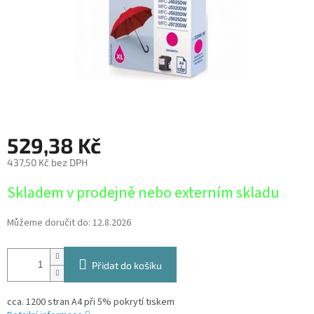
529,38 Kč
437,50 Kč bez DPH
Měrná
Skladem v prodejně nebo externím skladu
cena:
Můžeme doručit do:
12.8.2026
Přidat do košíku
cca. 1200 stran A4 při 5% pokrytí tiskem