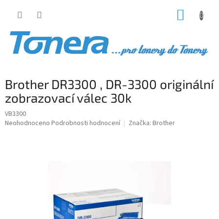
Přejít
NÁKUP
na
obsah
KOŠÍK
Brother DR3300 , DR-3300 originální
zobrazovací válec 30k
VB3300
Průměrné
Neohodnoceno
Podrobnosti hodnocení
Značka:
Brother
hodnocení
produktu
je
0,0
z
5
hvězdiček.