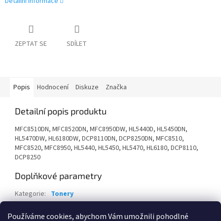
Detailní informace
ZEPTAT SE
SDÍLET
Popis
Hodnocení
Diskuze
Značka
Detailní popis produktu
MFC8510DN, MFC8520DN, MFC8950DW, HL5440D, HL5450DN,
HL5470DW, HL6180DW, DCP8110DN, DCP8250DN, MFC8510,
MFC8520, MFC8950, HL5440, HL5450, HL5470, HL6180, DCP8110,
DCP8250
Doplňkové parametry
Kategorie
:
Tonery
Záruka
:
24 měsíců
Používáme cookies, abychom Vám umožnili pohodlné
EAN
:
4977766708944