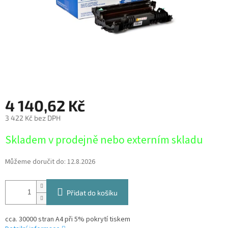
4 140,62 Kč
3 422 Kč bez DPH
Měrná
Skladem v prodejně nebo externím skladu
cena:
Můžeme doručit do:
12.8.2026
Přidat do košíku
cca. 30000 stran A4 při 5% pokrytí tiskem