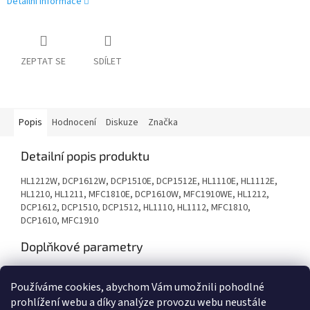
Detailní informace
ZEPTAT SE
SDÍLET
Popis
Hodnocení
Diskuze
Značka
Detailní popis produktu
HL1212W, DCP1612W, DCP1510E, DCP1512E, HL1110E, HL1112E,
HL1210, HL1211, MFC1810E, DCP1610W, MFC1910WE, HL1212,
DCP1612, DCP1510, DCP1512, HL1110, HL1112, MFC1810,
DCP1610, MFC1910
Doplňkové parametry
Kategorie
:
Renovace tonerů
Používáme cookies, abychom Vám umožnili pohodlné
Záruka
:
24 měsíců
prohlížení webu a díky analýze provozu webu neustále