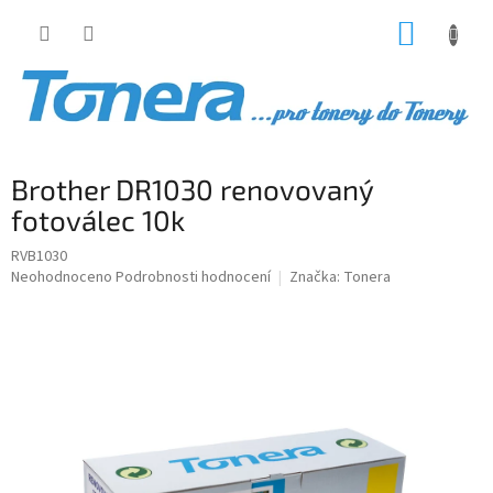
Přejít
NÁKUP
na
obsah
KOŠÍK
Brother DR1030 renovovaný
fotoválec 10k
RVB1030
Průměrné
Neohodnoceno
Podrobnosti hodnocení
Značka:
Tonera
hodnocení
produktu
je
0,0
z
5
hvězdiček.